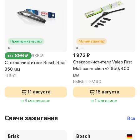
Премиум качество
Мультиадаптер
1 972 ₽
от 896 ₽
986 ₽
Стеклоочистители Valeo First
Стеклоочиститель Bosch Rear
Multiconnection v2 650/400
350 мм
мм
H 352
FM65 + FM40
11 августа
15 августа
в 3 магазинах
в 1 магазине
Свечи зажигания
Все
Brisk
Bosch