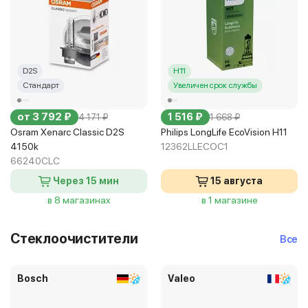
D2S
H11
Стандарт
Увеличен срок службы
от 3 792 ₽
1 516 ₽
4 171 ₽
1 668 ₽
Osram Xenarc Classic D2S
Philips LongLife EcoVision H11
4150k
12362LLECOC1
66240CLC
Через 15 мин
15 августа
в 8 магазинах
в 1 магазине
Стеклоочистители
Все
Bosch
Valeo