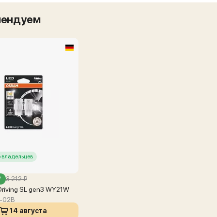
мендуем
 владельцев
₽
3 212 ₽
riving SL gen3 WY21W
-02B
14 августа