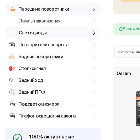
Передние поворотники
Лампы накаливания
Рекоме
Светодиоды
Повторители поворота
по популя
Задние поворотники
Стоп-сигнал
Osram
Задний ход
Задний ПТФ
Подсветка номера
Плафон освещения салона
100% актуальные