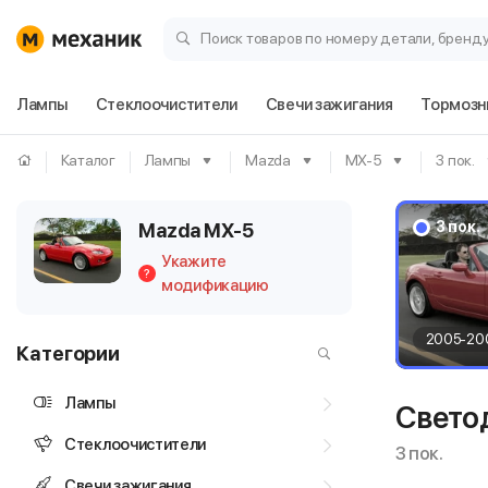
Поиск товаров по номеру детали, бренд
Лампы
Стеклоочистители
Свечи зажигания
Тормозн
Каталог
Лампы
Mazda
MX-5
3 пок.
3 пок.
Mazda MX-5
Укажите
?
модификацию
2005-20
Категории
Лампы
Свето
Стеклоочистители
3 пок.
Свечи зажигания