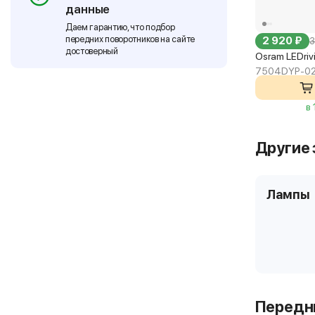
данные
Даем гарантию, что подбор
передних поворотников на сайте
2 920 ₽
3
достоверный
Osram LEDri
7504DYP-0
в
Другие 
Лампы
Передни