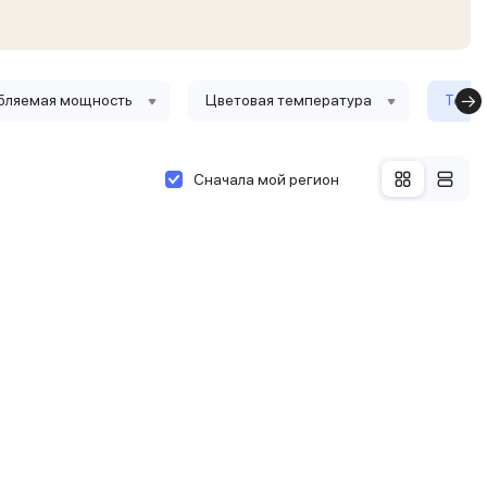
бляемая мощность
Цветовая температура
Тольк
Сначала мой регион