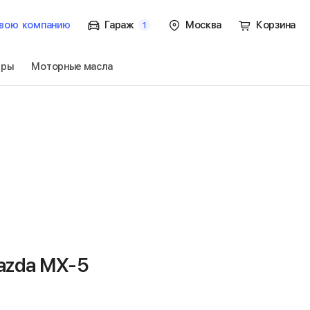
вою
компанию
Гараж
Москва
Корзина
1
тры
Моторные масла
ок.
Перейти
azda MX-5