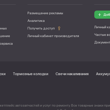
Размещение рекламы
Доб
Аналитика
Личный к
нных
Получить доступ
Частые в
ашение
Личный кабинет производителя
Документ
 сервиса
ски
Тормозные колодки
Свечи накаливания
Аккуму
тплейс автозапчастей и услуг по ремонту. Все товарные знаки пр