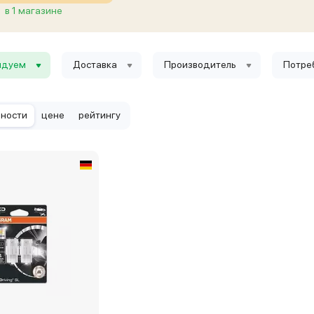
в 1 магазине
ндуем
Доставка
Производитель
Потре
рности
цене
рейтингу