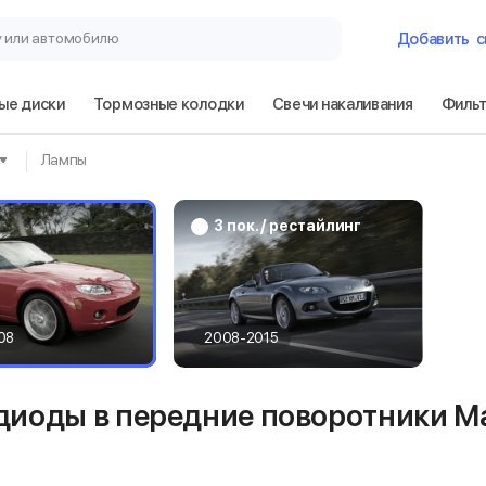
у или автомобилю
Добавить
с
ые диски
Тормозные колодки
Свечи накаливания
Филь
Гараж
Лампы
Mazda MX-5 3 п
3 пок. / рестайлинг
Сбросить
08
2008-2015
диоды в передние поворотники M