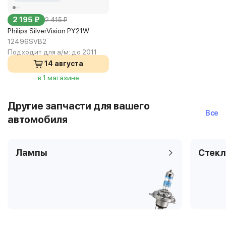
2 195 ₽
2 415 ₽
Philips SilverVision PY21W
12496SVB2
Подходит для а/м:
до 2011
14 августа
в 1 магазине
Другие запчасти для вашего
Все
автомобиля
Лампы
Стекл