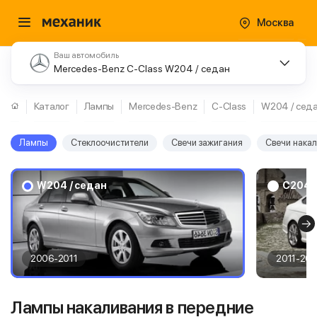
Москва
Ваш автомобиль
Mercedes-Benz C-Class W204 / седан
Каталог
Лампы
Mercedes-Benz
C-Class
W204 / сед
Лампы
Стеклоочистители
Свечи зажигания
Свечи нака
W204 / седан
C204 /
2006-2011
2011-201
Лампы накаливания в передние