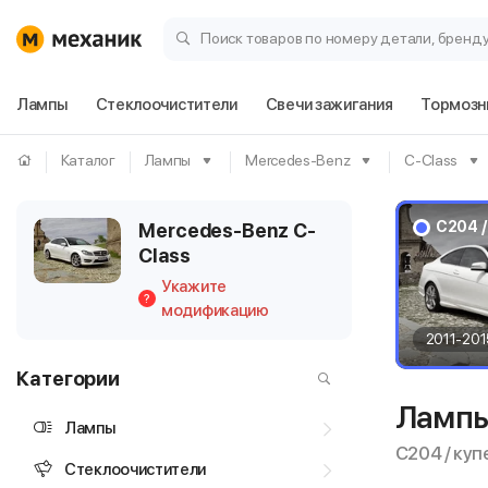
Поиск товаров по номеру детали, бренд
Лампы
Стеклоочистители
Свечи зажигания
Тормозн
Каталог
Лампы
Mercedes-Benz
C-Class
C204 /
Mercedes-Benz C-
Class
Укажите
?
модификацию
2011-201
Категории
Лампы
Лампы
C204 / куп
Стеклоочистители