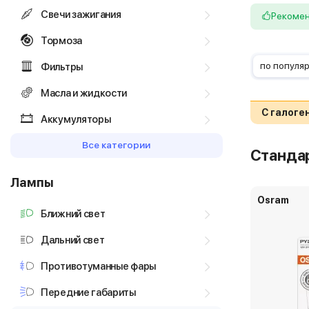
Свечи зажигания
Рекоме
Тормоза
по популя
Фильтры
Масла и жидкости
С галог
Аккумуляторы
Все категории
Станда
Лампы
Osram
Ближний свет
Дальний свет
Противотуманные фары
Передние габариты