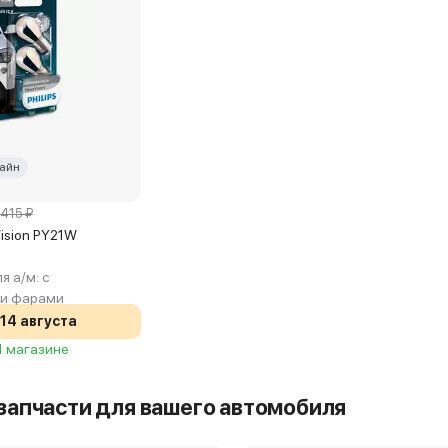
айн
 415 ₽
rVision PY21W
я а/м:
с
ми фарами
14 августа
 1 магазине
запчасти для вашего автомобиля