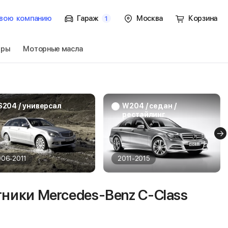
вою
компанию
Гараж
Москва
Корзина
1
тры
Моторные масла
C-Class C204 /
Перейти
S204 / универсал
W204 / седан /
рестайлинг
006-2011
2011-2015
ники Mercedes-Benz C-Class