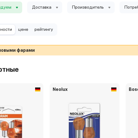
ндуем
Доставка
Производитель
Потре
рности
цене
рейтингу
еновыми фарами
ртные
Neolux
Bos