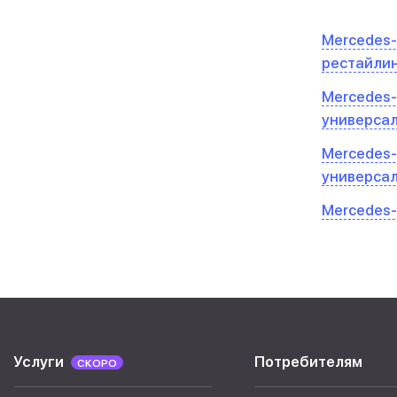
Mercedes-B
рестайли
Mercedes-
универса
Mercedes-
универсал
Mercedes-
Услуги
Потребителям
СКОРО