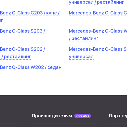
универсал / рестайлинг
enz C-Class C203 / купе /
Mercedes-Benz C-Class C
нг
Benz C-Class S203 /
Mercedes-Benz C-Class W
л
/ рестайлинг
Benz C-Class S202 /
Mercedes-Benz C-Class S
 / рестайлинг
универсал
Benz C-Class W202 / седан
Производителям
Партне
СКОРО