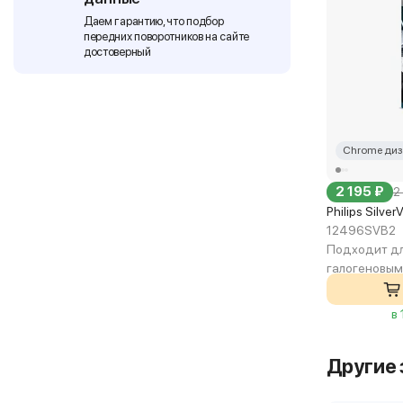
Даем гарантию, что подбор
передних поворотников на сайте
достоверный
Chrome диз
2 195 ₽
2
Philips Silve
12496SVB2
Подходит дл
галогеновы
в
Другие 