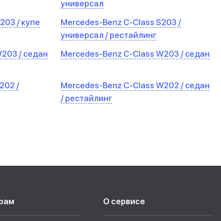
универсал
203 / купе
Mercedes-Benz C-Class S203 /
универсал / рестайлинг
203 / седан
Mercedes-Benz C-Class W203 / седан
202 /
Mercedes-Benz C-Class W202 / седан
/ рестайлинг
рам
О сервисе