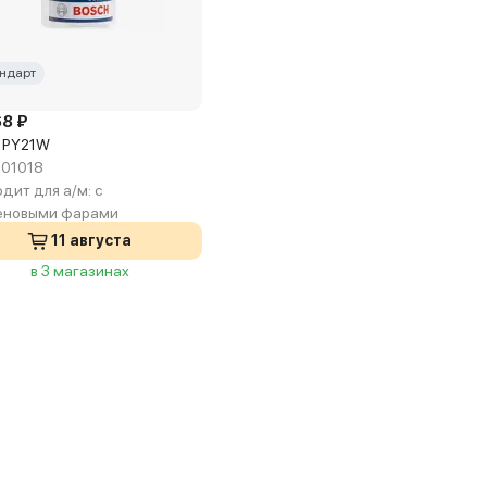
ндарт
68 ₽
 PY21W
01018
дит для а/м:
с
еновыми фарами
11 августа
в 3 магазинах