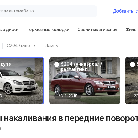
у или автомобилю
Добавить
с
ые диски
Тормозные колодки
Свечи накаливания
Филь
Гараж
C204 / купе
Лампы
Mercedes-Benz 
купе
 купе
S204 / универсал /
рестайлинг
Сбросить
5
2011-2015
2
 накаливания в передние поворот
е