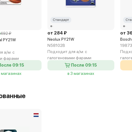
Стандарт
Ста
от 284 ₽
от 3
492 ₽
Neolux PY21W
Bosch
al PY21W
N58102B
19873
Подходит для а/м:
с
Подхо
я а/м:
с
галогеновыми фарами
галог
ми фарами
После 09:15
После 09:15
2 магазинах
в 3 магазинах
ованные