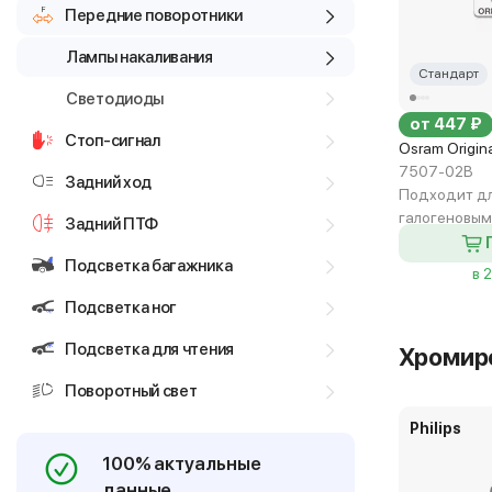
Передние поворотники
Лампы накаливания
Стандарт
Светодиоды
от 447 ₽
Стоп-сигнал
Osram Origin
7507-02B
Задний ход
Подходит дл
галогеновы
Задний ПТФ
Подсветка багажника
в 
Подсветка ног
Подсветка для чтения
Хромир
Поворотный свет
Philips
100% актуальные
данные