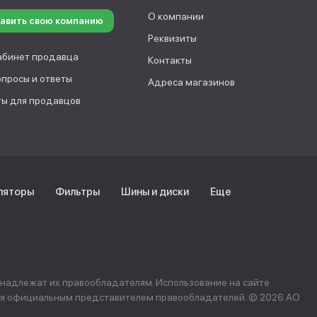
О компании
авить свою компанию
Реквизиты
абинет продавца
Контакты
опросы и ответы
Адреса магазинов
ы для продавцов
ляторы
Фильтры
Шины и диски
Еще
инадлежат их правообладателям. Использование на сайте
ется официальным представителем правообладателей. © 2026 АО