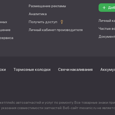
Размещение рекламы
Доб
Аналитика
Личный к
нных
Получить доступ
Частые в
ашение
Личный кабинет производителя
Документ
 сервиса
ски
Тормозные колодки
Свечи накаливания
Аккуму
тплейс автозапчастей и услуг по ремонту. Все товарные знаки пр
указания совместимости запчастей. Веб-сайт mexanic.ru не явля