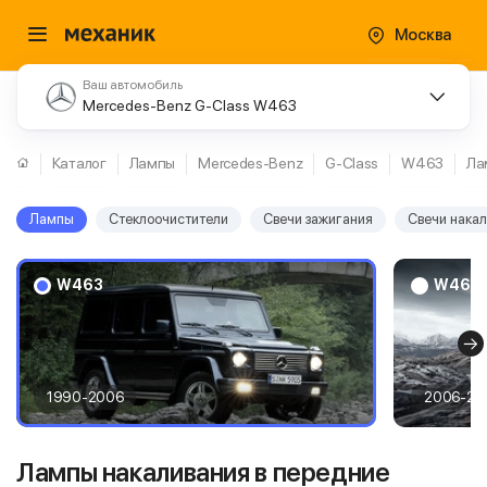
Москва
Ваш автомобиль
Mercedes-Benz G-Class W463
Каталог
Лампы
Mercedes-Benz
G-Class
W463
Ла
Лампы
Стеклоочистители
Свечи зажигания
Свечи нака
W463
W463 
1990-2006
2006-20
Лампы накаливания в передние