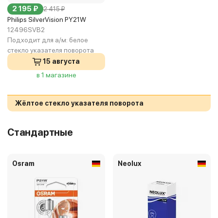
2 195 ₽
2 415 ₽
Philips SilverVision PY21W
12496SVB2
Подходит для а/м:
белое
стекло указателя поворота
15 августа
в 1 магазине
Жёлтое стекло указателя поворота
Стандартные
Osram
Neolux