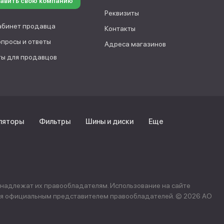
авить свою компанию
Реквизиты
абинет продавца
Контакты
опросы и ответы
Адреса магазинов
ы для продавцов
ляторы
Фильтры
Шины и диски
Еще
инадлежат их правообладателям. Использование на сайте
ется официальным представителем правообладателей. © 2026 АО