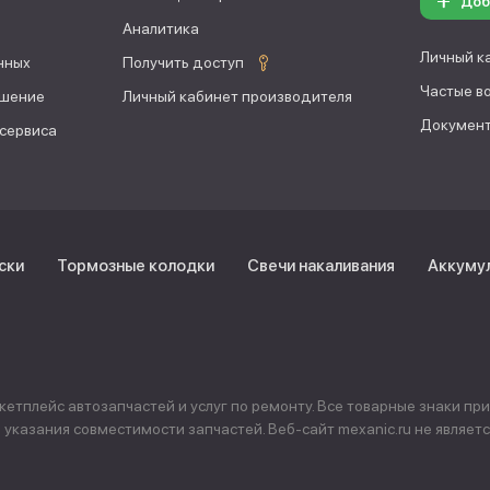
Доб
Аналитика
Личный к
нных
Получить доступ
Частые в
ашение
Личный кабинет производителя
Документ
 сервиса
ски
Тормозные колодки
Свечи накаливания
Аккуму
тплейс автозапчастей и услуг по ремонту. Все товарные знаки пр
указания совместимости запчастей. Веб-сайт mexanic.ru не явля