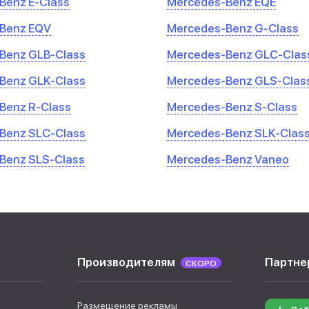
Benz E-Class
Mercedes-Benz EQE
Benz EQV
Mercedes-Benz G-Class
Benz GLB-Class
Mercedes-Benz GLC-Clas
Benz GLK-Class
Mercedes-Benz GLS-Clas
Benz R-Class
Mercedes-Benz S-Class
Benz SLC-Class
Mercedes-Benz SLK-Clas
Benz SLS-Class
Mercedes-Benz Vaneo
Производителям
Партне
СКОРО
Размещение рекламы