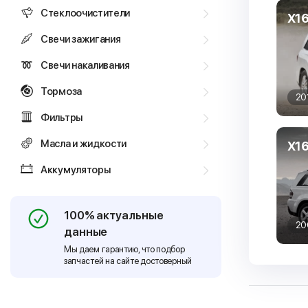
Стеклоочистители
X1
Свечи зажигания
Свечи накаливания
Тормоза
20
Фильтры
Масла и жидкости
X1
Аккумуляторы
100% актуальные
20
данные
Мы даем гарантию, что подбор
запчастей на сайте достоверный