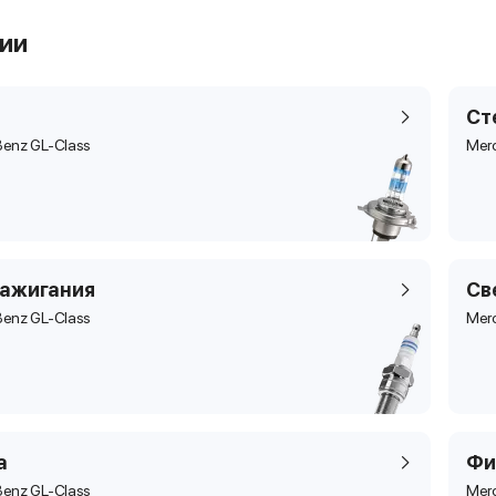
рии
Ст
enz GL-Class
Mer
зажигания
Св
enz GL-Class
Mer
а
Фи
enz GL-Class
Mer