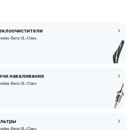
еклоочистители
cedes-Benz GL-Class
ечи накаливания
cedes-Benz GL-Class
льтры
cedes-Benz GL-Class