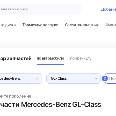
у или автомобилю
Добави
ые диски
Тормозные колодки
Свечи накаливания
Филь
ор запчастей
по автомобилю
по артикулу
3
рите поколение
части Mercedes-Benz GL-Class