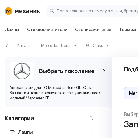
Поиск товаров по номеру детали, бренд
Лампы
Стеклоочистители
Свечи зажигания
Тормозн
Каталог
Mercedes-Benz
GL-Class
Подб
Выбрать поколение
Автозапчасти для ТО Mercedes-Benz GL-Class.
Запчасти и полное техническое обслуживание всех
моделей Мерседес ГЛ
Выбе
Категории
Зап
Лампы