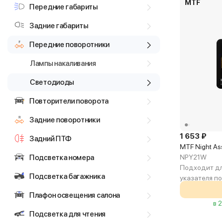
MTF
Передние габариты
Задние габариты
Передние поворотники
Лампы накаливания
Светодиоды
Повторители поворота
Задние поворотники
1 653 ₽
Задний ПТФ
MTF Night As
Подсветка номера
NPY21W
Подходит дл
Подсветка багажника
указателя п
Плафон освещения салона
в 
Подсветка для чтения