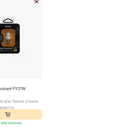
sistant PY21W
я а/м:
белое стекло
оворота
2 магазинах