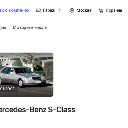
вою
компанию
Гараж
Москва
Корзина
1
тры
Моторные масла
 S-Class W140
Перейти
W140
991-1998
rcedes-Benz S-Class