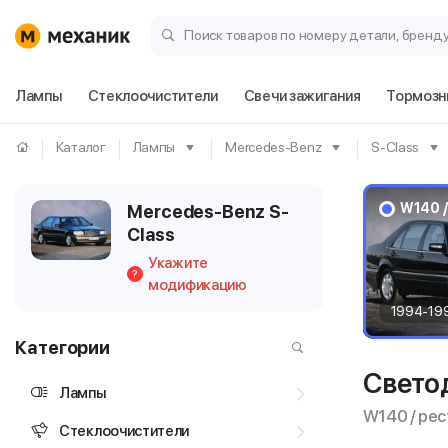
Поиск товаров по номеру детали, бренд
Лампы
Стеклоочистители
Свечи зажигания
Тормозн
Каталог
Лампы
Mercedes-Benz
S-Class
W140 /
Mercedes-Benz S-
Class
Укажите
?
модификацию
1994-19
Категории
Свето
Лампы
W140 / ре
Стеклоочистители