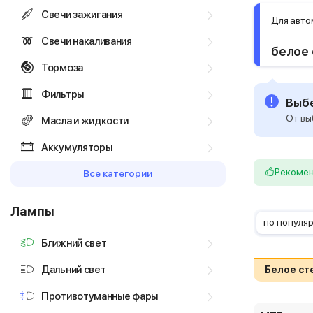
Свечи зажигания
Для авто
Свечи накаливания
белое 
Тормоза
Фильтры
Выбе
От вы
Масла и жидкости
Аккумуляторы
Рекоме
Все категории
Лампы
по популя
Ближний свет
Дальний свет
Белое ст
Противотуманные фары