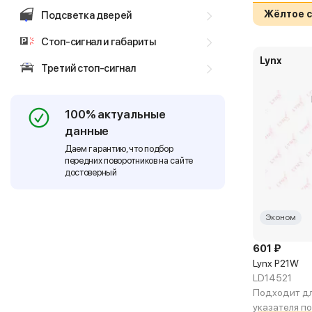
Жёлтое с
Подсветка дверей
Стоп-сигнал и габариты
Lynx
Третий стоп-сигнал
100% актуальные
данные
Даем гарантию, что подбор
передних поворотников на сайте
достоверный
Эконом
601 ₽
Lynx P21W
LD14521
Подходит дл
указателя п