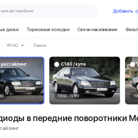
у или автомобилю
Добавить
с
ые диски
Тормозные колодки
Свечи накаливания
Филь
Гараж
W140
Лампы
Mercedes-Benz
рестайлинг
 рестайлинг
C140 / купе
Сбросить
99
1992-1999
1
диоды в передние поворотники Me
стайлинг