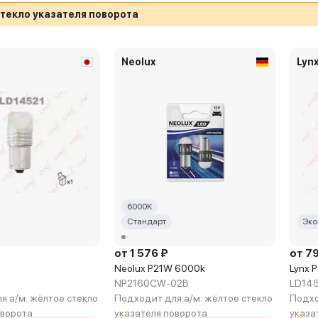
текло указателя поворота
Neolux
Lyn
6000K
Стандарт
Эко
от 1 576 ₽
от 7
Neolux P21W 6000k
Lynx 
NP2160CW-02B
LD14
я а/м:
жёлтое стекло
Подходит для а/м:
жёлтое стекло
Подхо
оворота
указателя поворота
указа