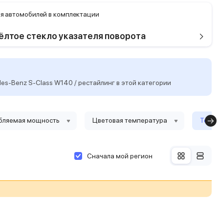
я автомобилей в комплектации
ёлтое стекло указателя поворота
s-Benz S-Class W140 / рестайлинг в этой категории
бляемая мощность
Цветовая температура
Тольк
Сначала мой регион