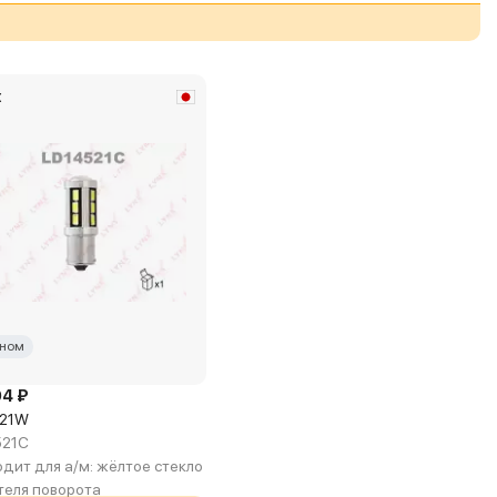
x
ном
94 ₽
P21W
521C
дит для а/м:
жёлтое стекло
теля поворота