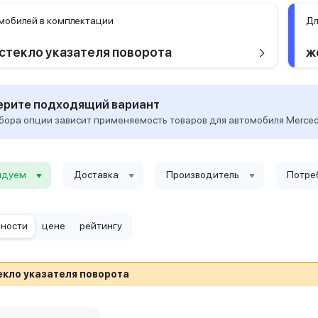
мобилей в комплектации
Дл
стекло указателя поворота
ж
рите подходящий вариант
бора опции зависит применяемость товаров для автомобиля Mercede
ндуем
Доставка
Производитель
Потре
рности
цене
рейтингу
екло указателя поворота