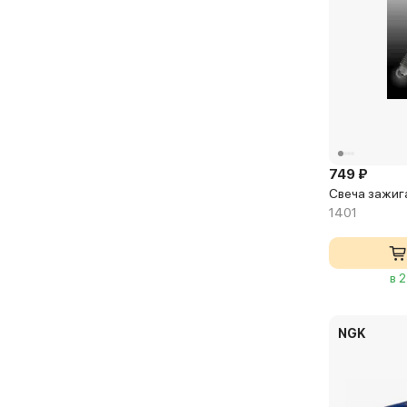
749 ₽
Свеча зажиган
1401
в 
NGK