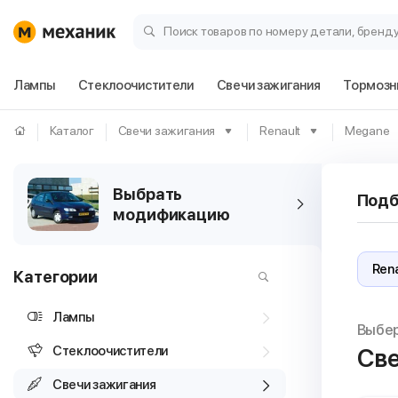
Поиск товаров по номеру детали, бренд
Лампы
Стеклоочистители
Свечи зажигания
Тормозн
Каталог
Свечи зажигания
Renault
Megane
Выбрать
Подб
модификацию
Категории
Лампы
Выбе
Стеклоочистители
Све
Свечи зажигания