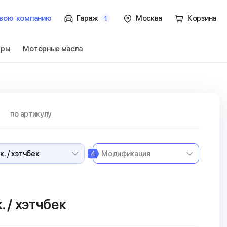
вою
компанию
Гараж
Москва
Корзина
1
тры
Моторные масла
1 пок. / хэтчбек
Перейти
по артикулу
4
. / хэтчбек