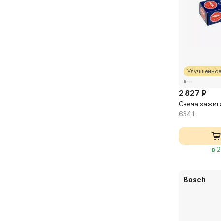
Улучшенное
2 827 ₽
Свеча зажига
6341
в 
Bosch