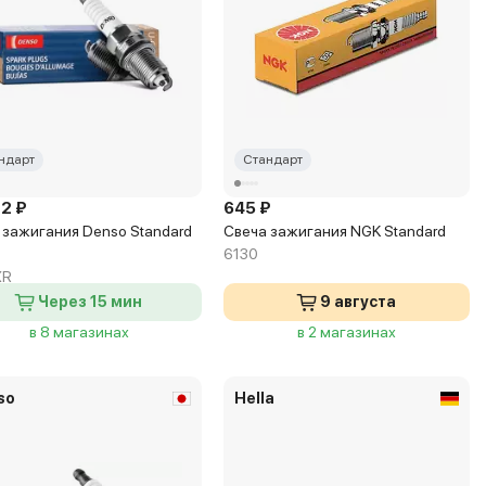
ндарт
Стандарт
72 ₽
645 ₽
 зажигания Denso Standard
Свеча зажигания NGK Standard
6130
XR
Через 15 мин
9 августа
в 8 магазинах
в 2 магазинах
so
Hella