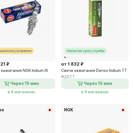
чшенное ускорение
Увеличен срок службы
721 ₽
от 1 832 ₽
зажигания NGK Iridium IX
Свеча зажигания Denso Iridium TT
IK20TT
Через 15 мин
Через 15 мин
в 4 магазинах
в 9 магазинах
so
NGK