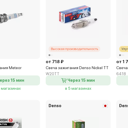
Высокая производительность
Улу
от 718 ₽
от 1 
ания Meteor
Свеча зажигания Denso Nickel TT
Свеча 
W20TT
6418
ерез 15 мин
Через 15 мин
5 магазинах
в 5 магазинах
Denso
Den