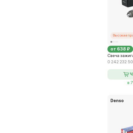
Высокая пр
от 638 ₽
Свеча зажиг
0 242 232 5
Ч
в 
Denso