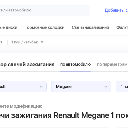
у или автомобилю
Добавить
с
ые диски
Тормозные колодки
Свечи накаливания
Филь
Гараж
1 пок. / хэтчбек
Renault Megane 
ор свечей зажигания
по автомобилю
по параметрам
Сбросить
рите модификацию
чи зажигания Renault Megane
1 пок