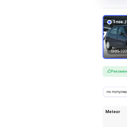
1 пок. 
1995-19
Рекоме
по популя
Meteor