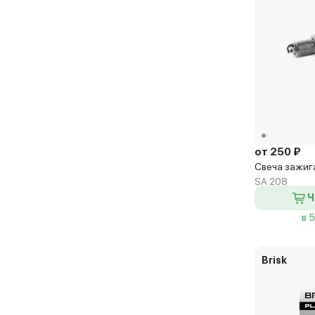
от 250 ₽
Свеча зажиг
SA 208
Ч
в 
Brisk