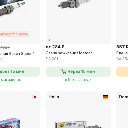
оизводительность
от 284 ₽
557 
702 ₽
Свеча зажигания Meteor
Свеча
ания Bosch Super 4
SA 201
SA 35
04
ерез 15 мин
Через 15 мин
7 магазинах
в 8 магазинах
Hella
Den