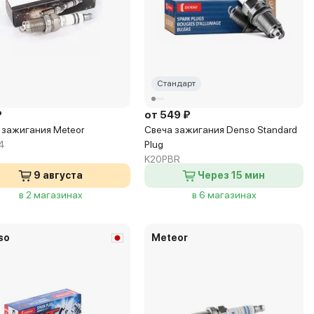
Стандарт
₽
от 549 ₽
 зажигания Meteor
Свеча зажигания Denso Standard
4
Plug
K20PBR
9 августа
Через 15 мин
в 2 магазинах
в 6 магазинах
so
Meteor