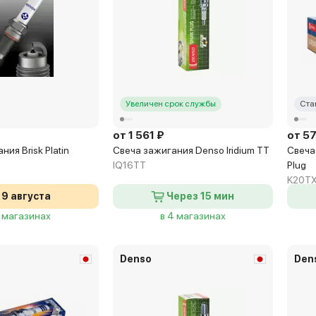
Увеличен срок службы
Ста
от 1 561 ₽
от 5
ия Brisk Platin
Свеча зажигания Denso Iridium TT
Свеча
IQ16TT
Plug
K20T
9 августа
Через 15 мин
2 магазинах
в 4 магазинах
Denso
Den