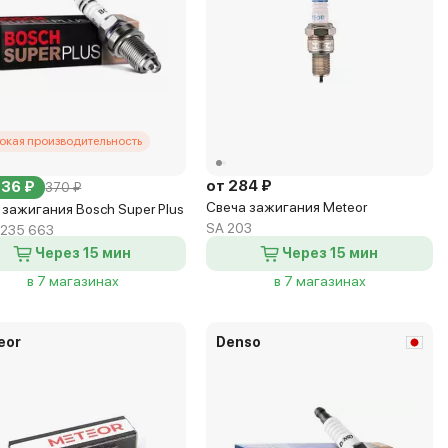
окая производительность
от 284 ₽
336 ₽
370 ₽
Свеча зажигания Meteor
 зажигания Bosch Super Plus
SA 203
 235 663
Через 15 мин
Через 15 мин
в 7 магазинах
в 7 магазинах
eor
Denso