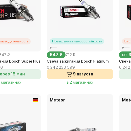
оизводительность
Повышенная износостойкость
Выс
647 ₽
от 
347 ₽
712 ₽
ния Bosch Super Plus
Свеча зажигания Bosch Platinum
Свеча
56
0 242 230 599
0 242
ерез 15 мин
9 августа
4 магазинах
в 2 магазинах
Meteor
Met