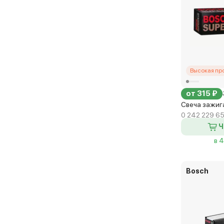
Высокая пр
от 315 ₽
Свеча зажига
0 242 229 6
Ч
в 
Bosch