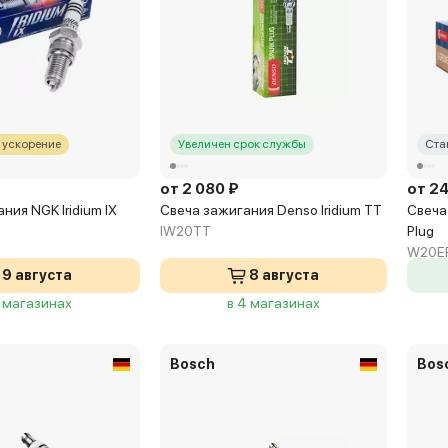
 ускорение
Увеличен срок службы
Ста
от 2 080 ₽
от 2
ния NGK Iridium IX
Свеча зажигания Denso Iridium TT
Свеча
IW20TT
Plug
W20E
9 августа
8 августа
2 магазинах
в 4 магазинах
Bosch
Bos