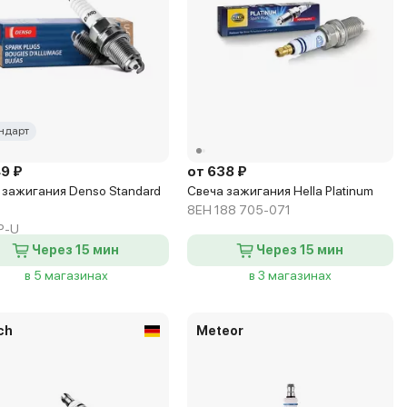
ндарт
49 ₽
от 638 ₽
 зажигания Denso Standard
Свеча зажигания Hella Platinum
8EH 188 705-071
P-U
Через 15 мин
Через 15 мин
в 5 магазинах
в 3 магазинах
ch
Meteor