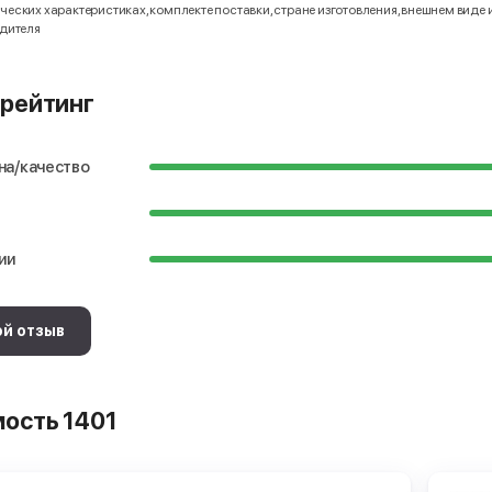
еских характеристиках, комплекте поставки, стране изготовления, внешнем виде 
одителя
рейтинг
на/качество
ии
ой отзыв
ость 1401