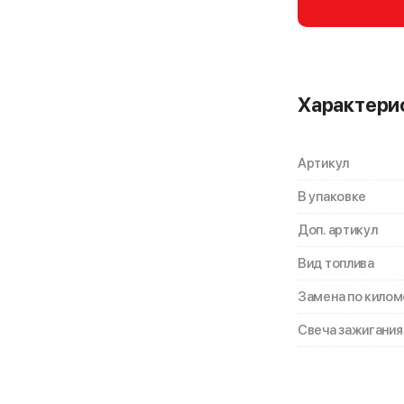
Характери
Артикул
В упаковке
Доп. артикул
Вид топлива
Замена по кило
Свеча зажигания