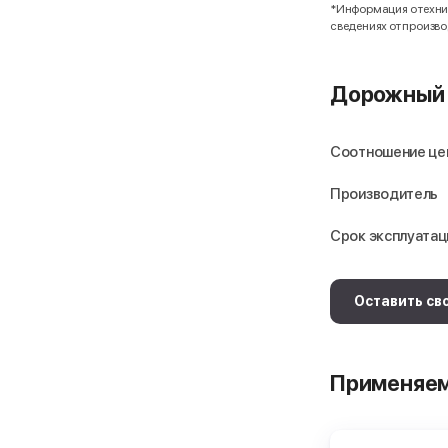
*Информация о технич
сведениях от произв
Дорожный 
Соотношение це
Производитель
Срок эксплуатац
Оставить св
Применяем