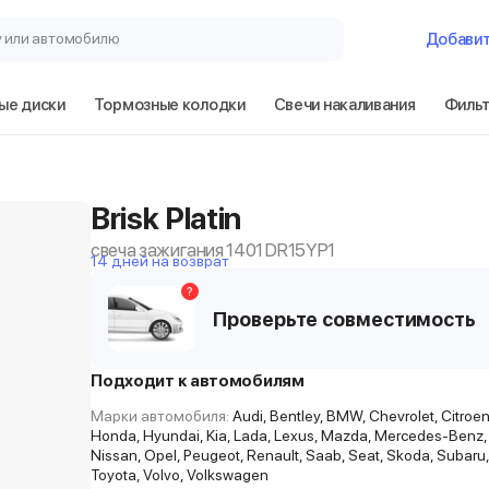
у или автомобилю
Добави
ые диски
Тормозные колодки
Свечи накаливания
Филь
Brisk Platin
свеча зажигания 1401 DR15YP1
14 дней на возврат
?
Проверьте совместимость
Подходит к автомобилям
Марки автомобиля:
Audi, Bentley, BMW, Chevrolet, Citroen, 
Honda, Hyundai, Kia, Lada, Lexus, Mazda, Mercedes-Benz, 
Nissan, Opel, Peugeot, Renault, Saab, Seat, Skoda, Subaru,
Toyota, Volvo, Volkswagen