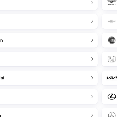
en
ai
a