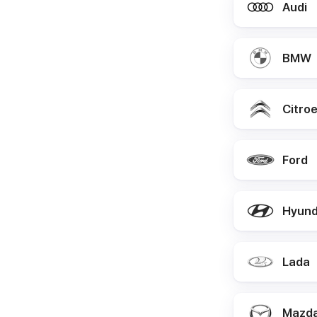
Audi
BMW
Citro
Ford
Hyund
Lada
Mazd