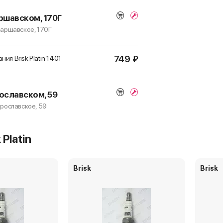
ршавском, 170Г
 Варшавское, 170Г
749 ₽
ия Brisk Platin
1401
ославском, 59
Ярославское, 59
749 ₽
ия Brisk Platin
1401
 Platin
августа - 195 р.
Brisk
Brisk