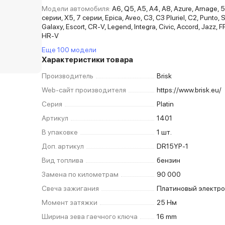
Модели автомобиля:
A6, Q5, A5, A4, A8, Azure, Arnage, 
серии, X5, 7 серии, Epica, Aveo, C3, C3 Pluriel, C2, Punto, St
Galaxy, Escort, CR-V, Legend, Integra, Civic, Accord, Jazz, F
HR-V
Еще 100 модели
Характеристики товара
Производитель
Brisk
Web-сайт производителя
https://www.brisk.eu/
Серия
Platin
Артикул
1401
В упаковке
1 шт.
Доп. артикул
DR15YP-1
Вид топлива
бензин
Замена по километрам
90 000
Свеча зажигания
Платиновый электр
Момент затяжки
25 Нм
Ширина зева гаечного ключа
16 mm