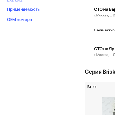
Применяемость
СТО на Ва
г. Москва, ш
OEM номера
Свеча зажиган
СТО на Яр
г. Москва, ш 
Свеча зажиган
Серия Brisk
Доставка, 10 
Brisk