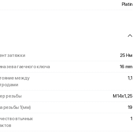
Platin
нт затяжки
25 Нм
на зева гаечного ключа
16 mm
тояние между
1,1
тродами
ер резьбы
M14x1,25
а резьбы 1(мм)
19
чество втычных
1
актов