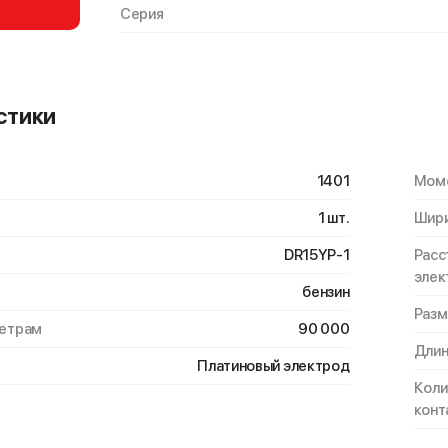
Серия
стики
1401
Моме
1 шт.
Шири
DR15YP-1
Расс
элек
бензин
Разм
метрам
90 000
Длин
Платиновый электрод
Коли
конт