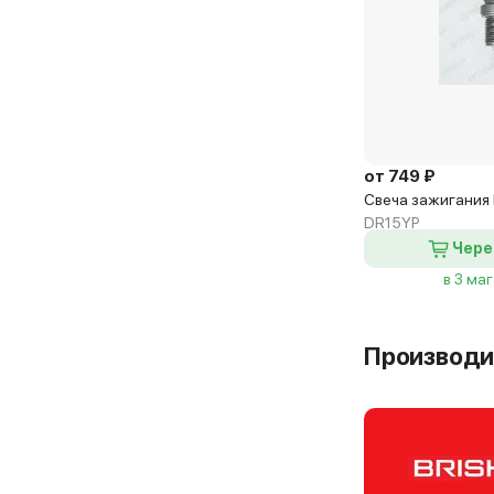
от 749 ₽
Свеча зажигания B
DR15YP
Чере
в 3 ма
Производи