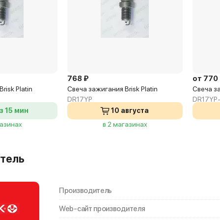
768 ₽
от 770
risk Platin
Свеча зажигания Brisk Platin
Свеча за
DR17YP
DR17YP-
з 15 мин
10 августа
газинах
в 2 магазинах
тель
Производитель
Web-сайт производителя