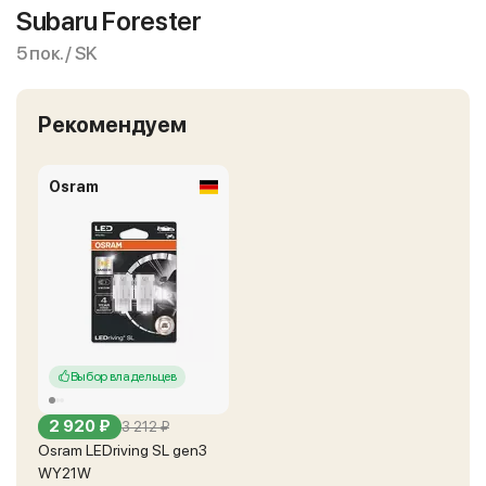
Subaru Forester
5 пок. / SK
Рекомендуем
Osram
Выбор владельцев
2 920 ₽
3 212 ₽
Osram LEDriving SL gen3
WY21W