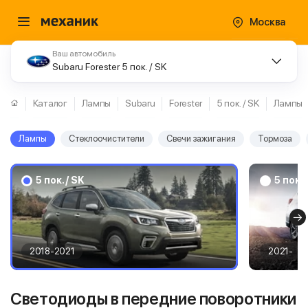
Москва
Ваш автомобиль
Subaru Forester 5 пок. / SK
Каталог
Лампы
Subaru
Forester
5 пок. / SK
Лампы
Лампы
Стеклоочистители
Свечи зажигания
Тормоза
5 пок. / SK
5 пок. 
2018-2021
2021-
Светодиоды в передние поворотники