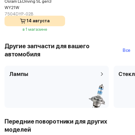
Osram LEDriving SL gen3
WY21W
7504DYP-02B
14 августа
в 1 магазине
Другие запчасти для вашего
Все
автомобиля
Лампы
Стекл
Передние поворотники для других
моделей