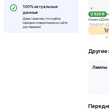
100% актуальные
данные
2 920 ₽
3
Даем гарантию, что подбор
Osram LEDri
передних поворотников на сайте
7504DYP-0
достоверный
в
Другие 
Лампы
Передни