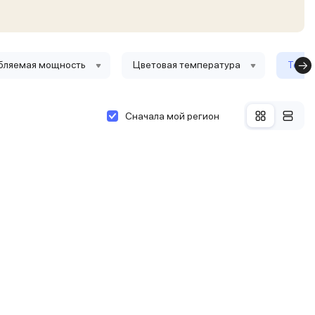
бляемая мощность
Цветовая температура
Тольк
Сначала мой регион