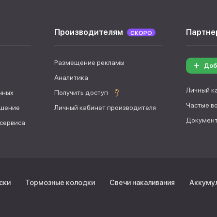
Производителям
Партне
СКОРО
Размещение рекламы
Доб
Аналитика
Личный к
нных
Получить доступ
Частые в
ашение
Личный кабинет производителя
Документ
 сервиса
ски
Тормозные колодки
Свечи накаливания
Аккуму