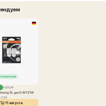
мендуем
 владельцев
₽
3 212 ₽
riving SL gen3 WY21W
-02B
11 августа