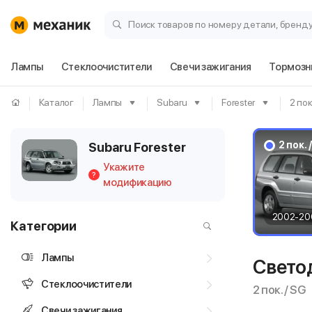
Поиск товаров по номеру детали, бренд
Лампы
Стеклоочистители
Свечи зажигания
Тормозн
Каталог
Лампы
Subaru
Forester
2 пок
2 пок. 
Subaru Forester
Укажите
?
модификацию
2002-20
Категории
Лампы
Светод
Стеклоочистители
2 пок. / SG
Свечи зажигания