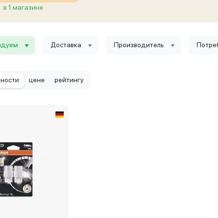
в 1 магазине
ндуем
Доставка
Производитель
Потре
рности
цене
рейтингу