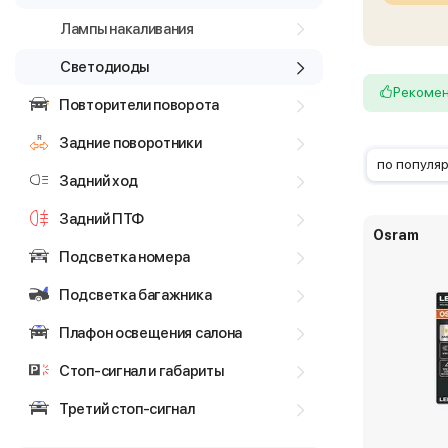
Лампы накаливания
Светодиоды
Рекоме
Повторители поворота
Задние поворотники
по популя
Задний ход
Задний ПТФ
Osram
Подсветка номера
Подсветка багажника
Плафон освещения салона
Стоп-сигнал и габариты
Третий стоп-сигнал