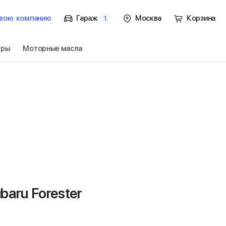
вою
компанию
Гараж
Москва
Корзина
1
тры
Моторные масла
2 пок. / SG
Перейти
aru Forester