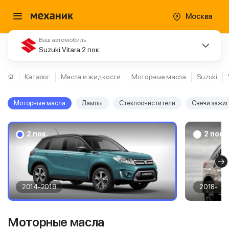
Москва
Ваш автомобиль
Suzuki Vitara 2 пок.
Каталог
Масла и жидкости
Моторные масла
Suzuki
Моторные масла
Лампы
Стеклоочистители
Свечи зажи
2 пок.
2 пок.
2014-2019
2018-
Моторные масла