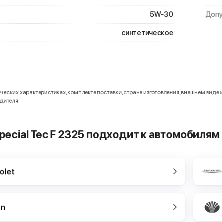
5W-30
Допу
синтетическое
еских характеристиках, комплекте поставки, стране изготовления, внешнем виде 
одителя
 Special Tec F 2325 подходит к автомобилям
olet
en