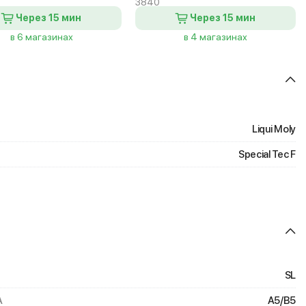
3840
Через 15 мин
Через 15 мин
в 6 магазинах
в 4 магазинах
Liqui Moly
Special Tec F
SL
A
A5/B5