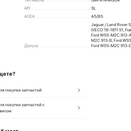
Тип масла
синтетическое
API
SL
ACEA
A5/B5
Jaguar / Land Rover 
IVECO 18-1811 S1, Fi
Ford WSS-M2C 913-A
M2C 913-B, Ford WS
Допуск
Ford WSS-M2C 913-
ищете?
ля покупки запчастей
ля покупки запчастей с
рвисом