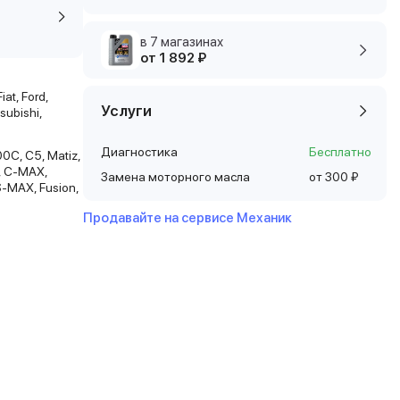
в 7 магазинах
от 1 892 ₽
iat, Ford,
Услуги
subishi,
Диагностика
Бесплатно
00C, C5, Matiz,
a, C-MAX,
Замена моторного масла
от 300 ₽
S-MAX, Fusion,
Продавайте на сервисе Механик