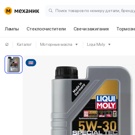
Поиск товаров по номеру детали, бренд
Лампы
Стеклоочистители
Свечи зажигания
Тормозн
Каталог
Моторные масла
Liqui Moly