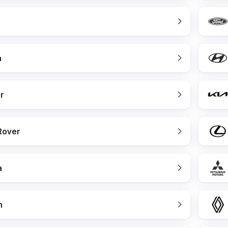
a
r
Rover
a
n