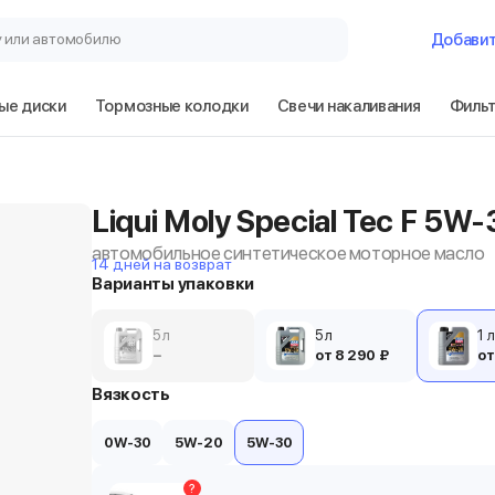
у или автомобилю
Добави
ые диски
Тормозные колодки
Свечи накаливания
Филь
Liqui Moly Special Tec F 5W-
автомобильное синтетическое моторное масло
14 дней на возврат
Варианты упаковки
5 л
5 л
1 л
−
от 8 290 ₽
от
Вязкость
0W-30
5W-20
5W-30
?