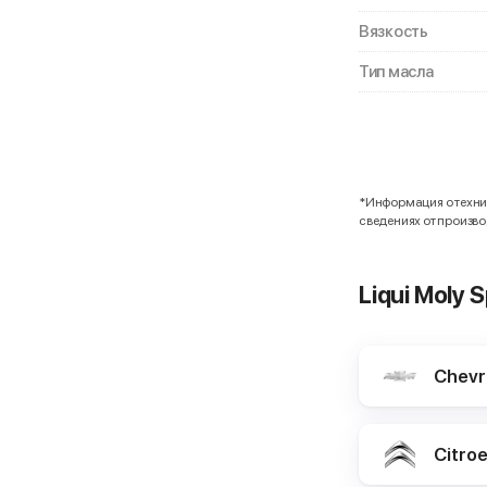
Вязкость
Тип масла
*Информация о технич
сведениях от произв
Liqui Moly
Chevr
Citro