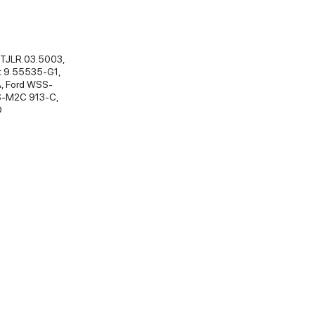
STJLR.03.5003,
at 9.55535-G1,
, Ford WSS-
S-M2C 913-C,
D