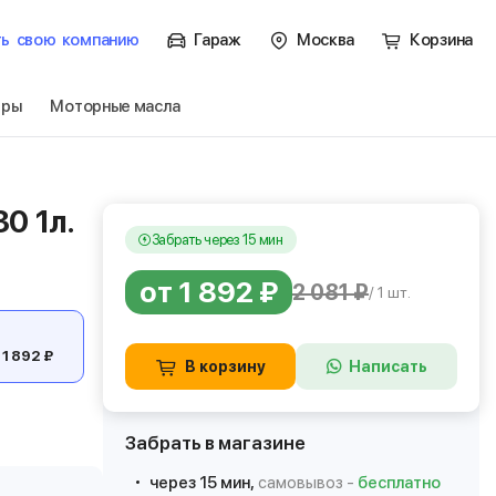
ть
свою
компанию
Гараж
Москва
Корзина
тры
Моторные масла
30 1л.
Забрать через 15 мин
от 1 892 ₽
2 081 ₽
/ 1 шт.
 1 892 ₽
В корзину
Написать
Забрать в магазине
через 15 мин,
самовывоз -
бесплатно