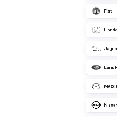
Fiat
Hond
Jagua
Land 
Mazd
Nissa