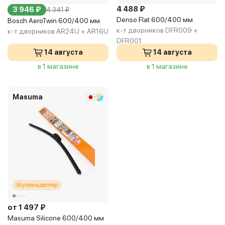
4 488 ₽
3 946 ₽
4 341 ₽
Denso Flat 600/400 мм
Bosch AeroTwin 600/400 мм
к-т дворников DFR009 +
к-т дворников AR24U + AR16U
DFR001
14 августа
14 августа
в 1 магазине
в 1 магазине
Masuma
Мультиадаптер
от 1 497 ₽
Masuma Silicone 600/400 мм