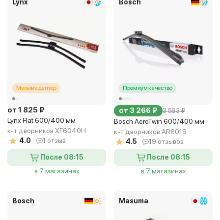
Lynx
Bosch
Мультиадаптер
Премиум качество
от 1 825 ₽
от 3 266 ₽
3 593 ₽
Lynx Flat 600/400 мм
Bosch AeroTwin 600/400 мм
к-т дворников XF6040H
к-т дворников AR601S
4.0
1 отзыв
4.5
19 отзывов
После 08:15
После 08:15
в 7 магазинах
в 7 магазинах
Bosch
Masuma