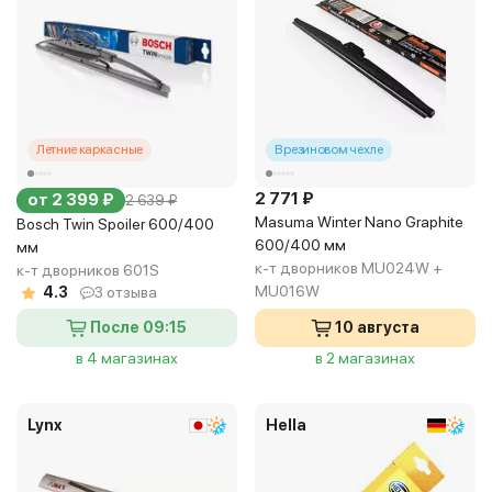
Летние каркасные
В резиновом чехле
2 771 ₽
от 2 399 ₽
2 639 ₽
Masuma Winter Nano Graphite
Bosch Twin Spoiler 600/400
600/400 мм
мм
к-т дворников MU024W +
к-т дворников 601S
MU016W
4.3
3 отзыва
После 09:15
10 августа
в 4 магазинах
в 2 магазинах
Lynx
Hella