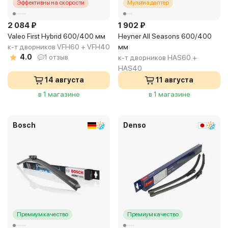
Эффективны на скорости
Мультиадаптер
2 084 ₽
1 902 ₽
Valeo First Hybrid 600/400 мм
Heyner All Seasons 600/400
к-т дворников VFH60 + VFH40
мм
4.0
1 отзыв
к-т дворников HAS60 +
HAS40
14 августа
11 августа
в 1 магазине
в 1 магазине
Bosch
Denso
Премиум качество
Премиум качество