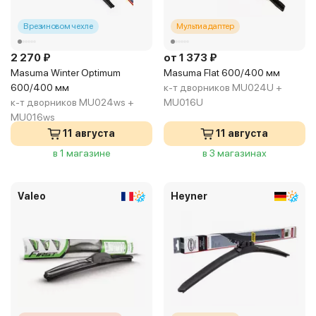
В резиновом чехле
Мультиадаптер
2 270 ₽
от 1 373 ₽
Masuma Winter Optimum
Masuma Flat 600/400 мм
600/400 мм
к-т дворников MU024U +
к-т дворников MU024ws +
MU016U
MU016ws
11 августа
11 августа
в 1 магазине
в 3 магазинах
Valeo
Heyner