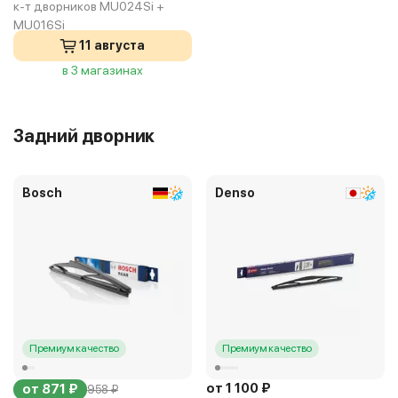
к-т дворников MU024Si +
MU016Si
11 августа
в 3 магазинах
Задний дворник
Bosch
Denso
Премиум качество
Премиум качество
от 1 100 ₽
от 871 ₽
958 ₽