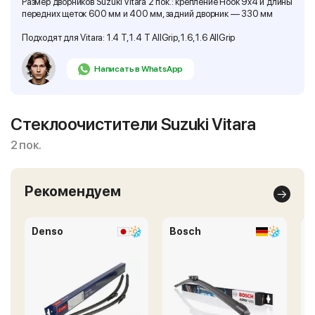
Размер дворников Suzuki Vitara 2 пок.: крепление Hook 9x4 и длины
передних щеток 600 мм и 400 мм, задний дворник — 330 мм
Подходят для Vitara: 1.4 T, 1.4 T AllGrip, 1.6, 1.6 AllGrip
Написать в WhatsApp
Стеклоочистители Suzuki Vitara
2 пок.
Рекомендуем
Denso
Bosch
M