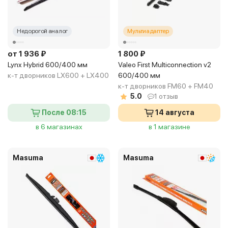
Недорогой аналог
Мультиадаптер
от 1 936 ₽
1 800 ₽
Lynx Hybrid 600/400 мм
Valeo First Multiconnection v2
к-т дворников LX600 + LX400
600/400 мм
к-т дворников FM60 + FM40
5.0
1 отзыв
После 08:15
14 августа
в 6 магазинах
в 1 магазине
Masuma
Masuma