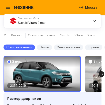
Москва
Ваш автомобиль
Suzuki Vitara 2 пок.
Каталог
Стеклоочистители
Suzuki
Vitara
2 пок.
Стеклоочистители
Лампы
Свечи зажигания
Тормоза
2 пок.
2 пок.
2014-2019
2018-
Размер дворников