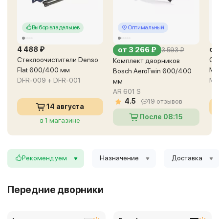
Выбор владельцев
Оптимальный
4 488 ₽
от
от 3 266 ₽
3 593 ₽
Стеклоочистители Denso
Ст
Комплект дворников
Flat 600/400 мм
Ma
Bosch AeroTwin 600/400
DFR-009 + DFR-001
MU
мм
AR 601 S
4.5
19 отзывов
14 августа
После 08:15
в 1 магазине
в 7 магазинах
Рекомендуем
Назначение
Доставка
Передние дворники