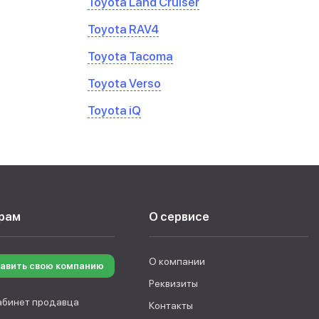
Toyota Land Cruiser
Toyota RAV4
Toyota Tacoma
Toyota Verso
Toyota iQ
рам
О сервисе
О компании
авить свою компанию
Реквизиты
абинет продавца
Контакты