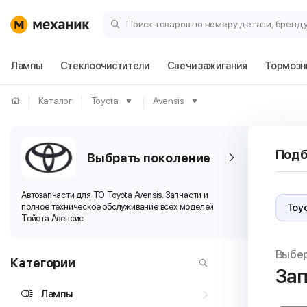
Поиск товаров по номеру детали, бренд
Лампы
Стеклоочистители
Свечи зажигания
Тормозн
Каталог
Toyota
Avensis
Подб
Выбрать поколение
Автозапчасти для ТО Toyota Avensis. Запчасти и
полное техническое обслуживание всех моделей
Тойота Авенсис
Выбе
Категории
Зап
Лампы