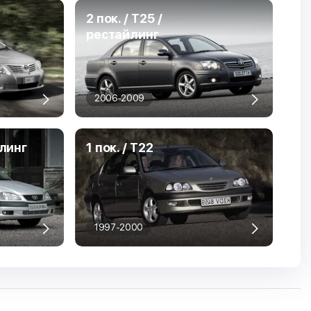
2 пок. / T25 /
рестайлинг
2006-2009
йлинг
1 пок. / T22
1997-2000