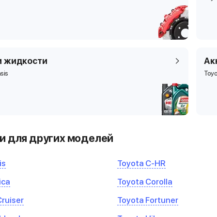
и жидкости
Ак
sis
Toyo
и для других моделей
is
Toyota C-HR
ica
Toyota Corolla
Cruiser
Toyota Fortuner