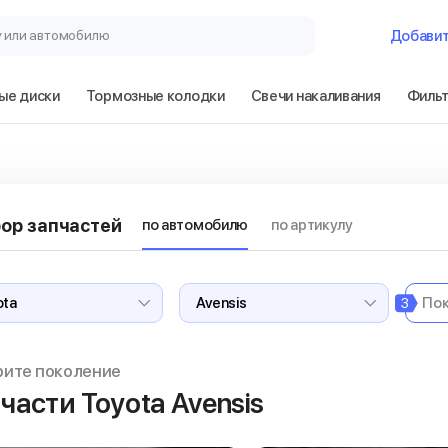
у или автомобилю
Добави
ые диски
Тормозные колодки
Свечи накаливания
Филь
ор запчастей
по автомобилю
по артикулу
3
рите поколение
части Toyota Avensis