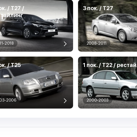
ок. / T27 /
3 пок. / T27
стайлинг
11-2018
2008-2011
ок. / T25
1 пок. / T22 / реста
03-2006
2000-2003