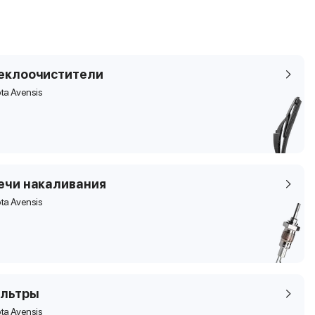
еклоочистители
ta Avensis
ечи накаливания
ta Avensis
льтры
ta Avensis