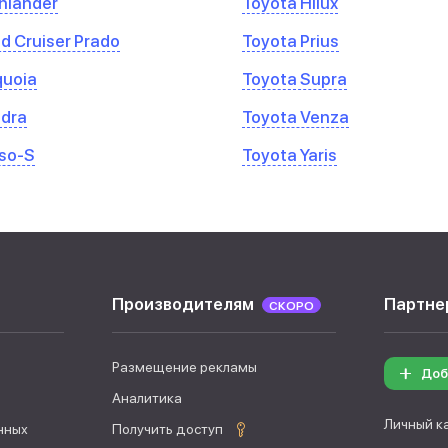
hlander
Toyota Hilux
d Cruiser Prado
Toyota Prius
quoia
Toyota Supra
ndra
Toyota Venza
so-S
Toyota Yaris
Производителям
Партне
СКОРО
Размещение рекламы
Доб
Аналитика
Личный к
нных
Получить доступ