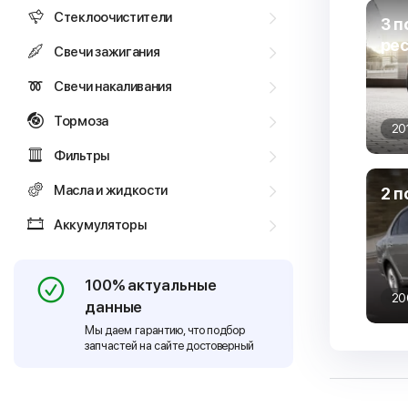
Стеклоочистители
3 п
ре
Свечи зажигания
Свечи накаливания
Тормоза
20
Фильтры
Масла и жидкости
2 п
Аккумуляторы
100% актуальные
20
данные
Мы даем гарантию, что подбор
запчастей на сайте достоверный