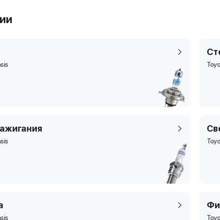
рии
Ст
sis
Toyo
зажигания
Св
sis
Toyo
а
Фи
sis
Toyo