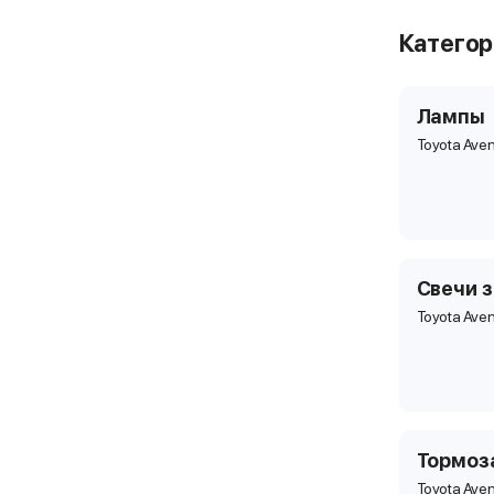
Катего
Лампы
Toyota Aven
Свечи 
Toyota Aven
Тормоз
Toyota Aven