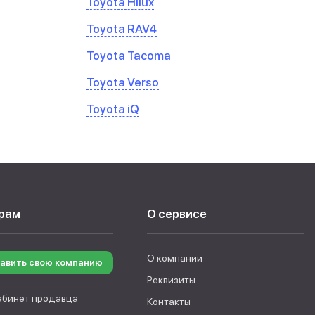
Toyota Hilux
Toyota RAV4
Toyota Tacoma
Toyota Verso
Toyota iQ
рам
О сервисе
О компании
авить свою компанию
Реквизиты
абинет продавца
Контакты