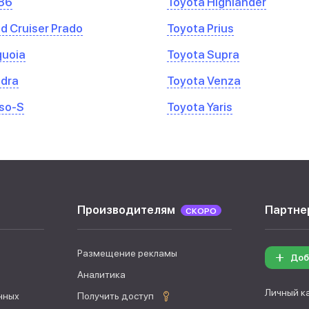
86
Toyota Highlander
d Cruiser Prado
Toyota Prius
quoia
Toyota Supra
ndra
Toyota Venza
so-S
Toyota Yaris
Производителям
Партне
СКОРО
Размещение рекламы
Доб
Аналитика
Личный к
нных
Получить доступ