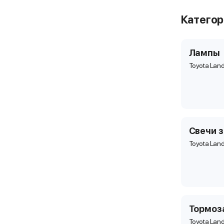
Катего
Лампы
Toyota Land
Свечи 
Toyota Land
Тормоз
Toyota Land