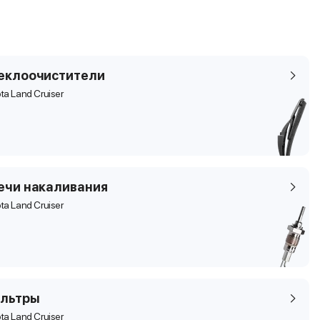
еклоочистители
ta Land Cruiser
ечи накаливания
ta Land Cruiser
льтры
ta Land Cruiser