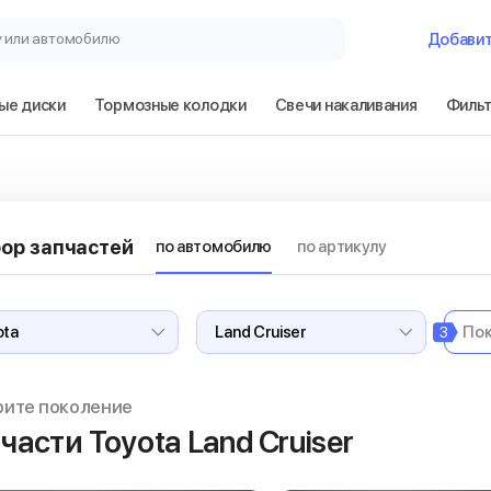
у или автомобилю
Добави
ые диски
Тормозные колодки
Свечи накаливания
Филь
ор запчастей
по автомобилю
по артикулу
3
рите поколение
части Toyota Land Cruiser