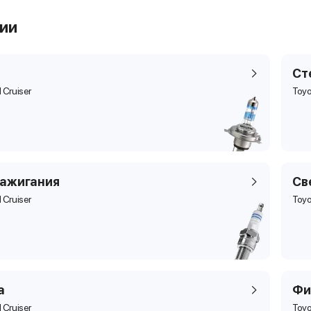
рии
Ст
 Cruiser
Toyo
зажигания
Св
 Cruiser
Toyo
а
Фи
 Cruiser
Toyo