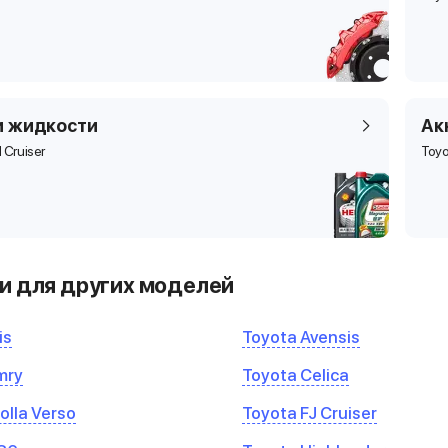
и жидкости
Ак
 Cruiser
Toyo
и для других моделей
is
Toyota Avensis
mry
Toyota Celica
olla Verso
Toyota FJ Cruiser