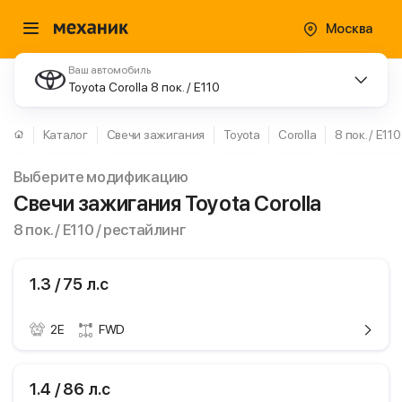
Москва
Ваш автомобиль
Toyota Corolla 8 пок. / E110
Каталог
Свечи зажигания
Toyota
Corolla
8 пок. / E110
Выберите модификацию
Свечи зажигания Toyota Corolla
8 пок. / E110 / рестайлинг
1.3 / 75 л.с
2E
FWD
ики
Toyota Corolla
1.4 / 86 л.с