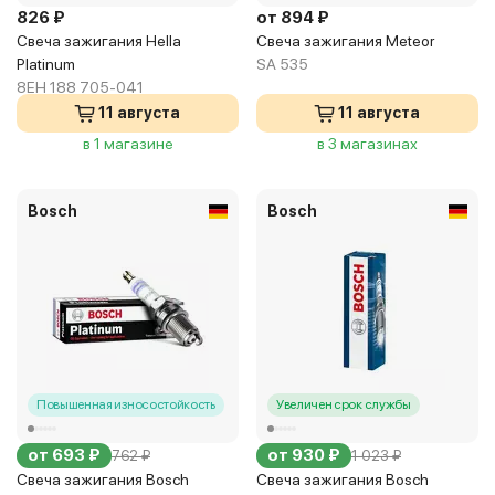
826 ₽
от 894 ₽
Свеча зажигания Hella
Свеча зажигания Meteor
Platinum
SA 535
8EH 188 705-041
11 августа
11 августа
в 1 магазине
в 3 магазинах
Bosch
Bosch
Повышенная износостойкость
Увеличен срок службы
от 693 ₽
от 930 ₽
762 ₽
1 023 ₽
Свеча зажигания Bosch
Свеча зажигания Bosch