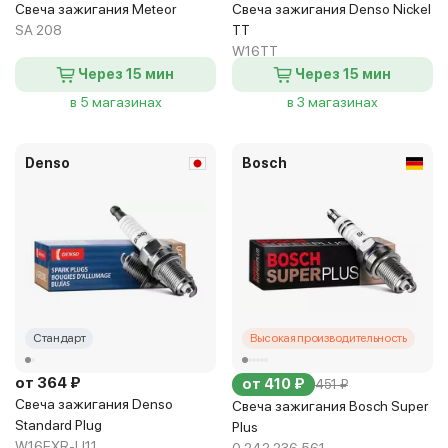
Свеча зажигания Meteor
Свеча зажигания Denso Nickel
SA 208
TT
W16TT
Через 15 мин
Через 15 мин
в 5 магазинах
в 3 магазинах
Denso
Bosch
Стандарт
Высокая производительность
от 364 ₽
от 410 ₽
451 ₽
Свеча зажигания Denso
Свеча зажигания Bosch Super
Standard Plug
Plus
W16EXR-U11