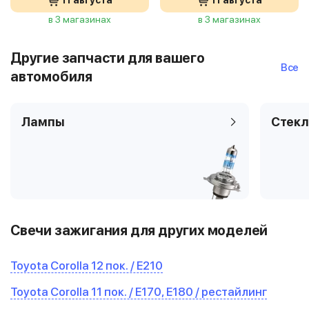
11 августа
11 августа
в 3 магазинах
в 3 магазинах
Другие запчасти для вашего
Все
автомобиля
Лампы
Стекл
Свечи зажигания для других моделей
Toyota Corolla 12 пок. / E210
Toyota Corolla 11 пок. / E170, E180 / рестайлинг