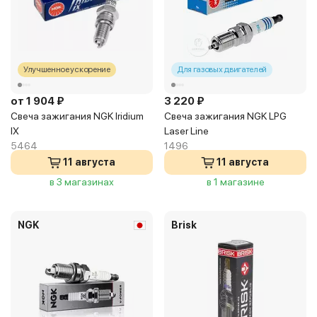
Улучшенное ускорение
Для газовых двигателей
от 1 904 ₽
3 220 ₽
Свеча зажигания NGK Iridium
Свеча зажигания NGK LPG
IX
Laser Line
5464
1496
11 августа
11 августа
в 3 магазинах
в 1 магазине
NGK
Brisk