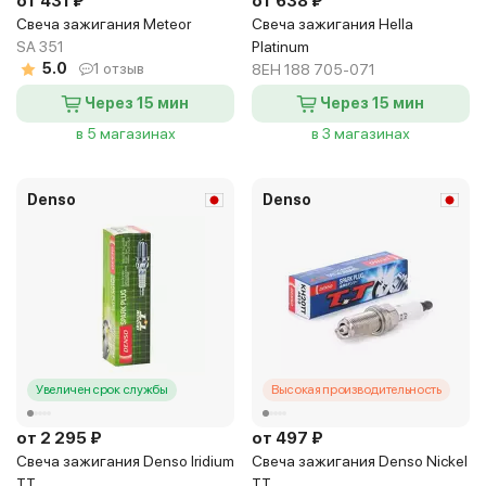
от 431 ₽
от 638 ₽
Свеча зажигания Meteor
Свеча зажигания Hella
SA 351
Platinum
5.0
1 отзыв
8EH 188 705-071
Через 15 мин
Через 15 мин
в 5 магазинах
в 3 магазинах
Denso
Denso
Увеличен срок службы
Высокая производительность
от 2 295 ₽
от 497 ₽
Свеча зажигания Denso Iridium
Свеча зажигания Denso Nickel
TT
TT