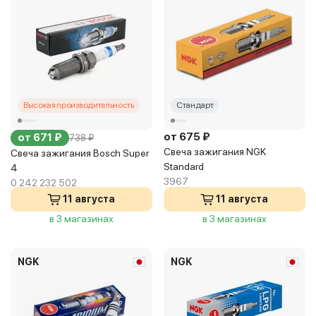
Высокая производительность
Стандарт
от 675 ₽
от 671 ₽
738 ₽
Свеча зажигания NGK
Свеча зажигания Bosch Super
Standard
4
3967
0 242 232 502
11 августа
11 августа
в 3 магазинах
в 3 магазинах
NGK
NGK