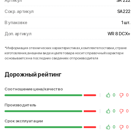
Артикул
SA 222
Сокр. артикул
SA222
В упаковке
1 шт.
Доп. артикул
WR 8 DCX+
*Информация о технических характеристиках, комплекте поставки, стране
изготовления, внешнем виде и цвете товара носит справочный характер и
основывается на последних сведениях от производителя
Дорожный рейтинг
Соотношение цена/качество
0
0
Производитель
0
0
Срок эксплуатации
0
0