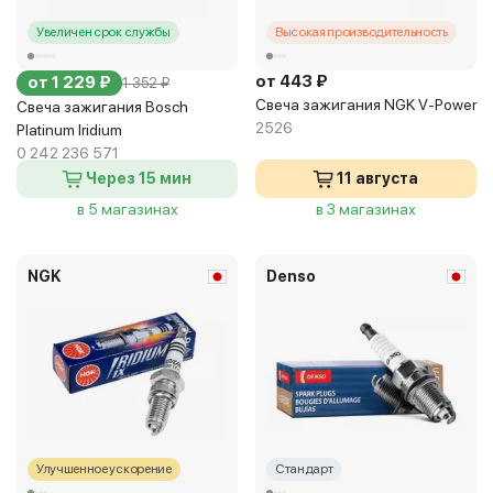
Увеличен срок службы
Высокая производительность
от 443 ₽
от 1 229 ₽
1 352 ₽
Свеча зажигания NGK V-Power
Свеча зажигания Bosch
2526
Platinum Iridium
0 242 236 571
Через 15 мин
11 августа
в 5 магазинах
в 3 магазинах
NGK
Denso
Улучшенное ускорение
Стандарт