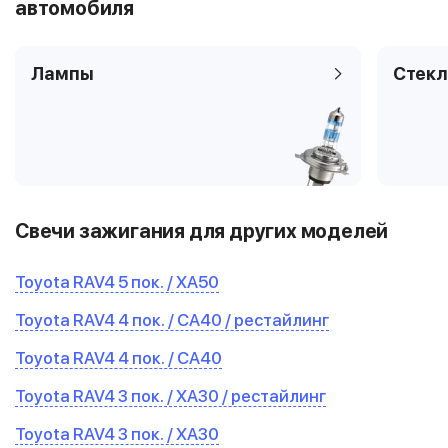
автомобиля
Лампы
Стекл
Свечи зажигания для других моделей
Toyota RAV4 5 пок. / XA50
Toyota RAV4 4 пок. / CA40 / рестайлинг
Toyota RAV4 4 пок. / CA40
Toyota RAV4 3 пок. / XA30 / рестайлинг
Toyota RAV4 3 пок. / XA30