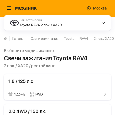
Москва
Ваш автомобиль
Toyota RAV4 2 пок. / XA20
Каталог
Свечи зажигания
Toyota
RAV4
2 пок. / XA20
Выберите модификацию
Свечи зажигания Toyota RAV4
2 пок. / XA20 / рестайлинг
1.8 / 125 л.с
1ZZ-FE
FWD
ики
Toyota RAV4
2.0 4WD / 150 л.с