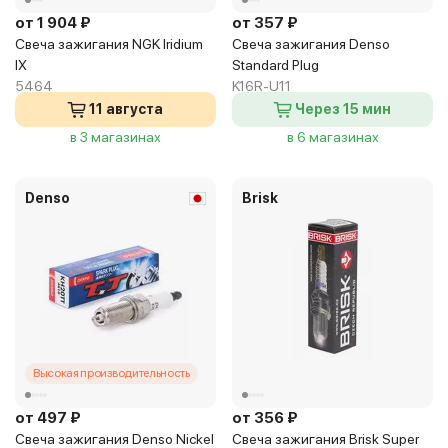
от 1 904 ₽
от 357 ₽
Свеча зажигания NGK Iridium
Свеча зажигания Denso
IX
Standard Plug
5464
K16R-U11
11 августа
Через 15 мин
в 3 магазинах
в 6 магазинах
Denso
Brisk
Высокая производительность
от 497 ₽
от 356 ₽
Свеча зажигания Denso Nickel
Свеча зажигания Brisk Super