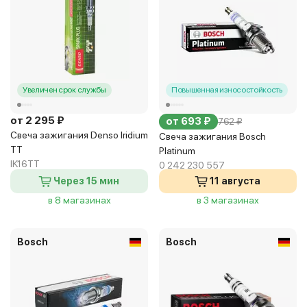
Увеличен срок службы
Повышенная износостойкость
от 2 295 ₽
от 693 ₽
762 ₽
Свеча зажигания Denso Iridium
Свеча зажигания Bosch
TT
Platinum
IK16TT
0 242 230 557
Через 15 мин
11 августа
в 8 магазинах
в 3 магазинах
Bosch
Bosch