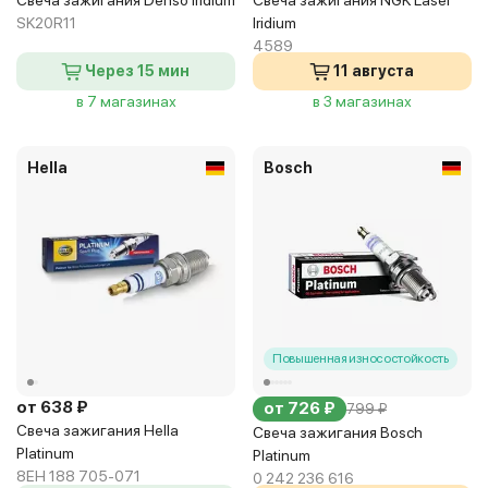
Свеча зажигания Denso Iridium
Свеча зажигания NGK Laser
SK20R11
Iridium
4589
Через 15 мин
11 августа
в 7 магазинах
в 3 магазинах
Hella
Bosch
Повышенная износостойкость
от 638 ₽
от 726 ₽
799 ₽
Свеча зажигания Hella
Свеча зажигания Bosch
Platinum
Platinum
8EH 188 705-071
0 242 236 616