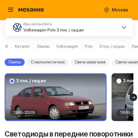
Москва
Ваш автомобиль
Volkswagen Polo 3 пок. / седан
Каталог
Лампы
Volkswagen
Polo
3 пок. / седан
Ла
Лампы
Стеклоочистители
Свечи зажигания
Свечи нака
3 пок. / седан
3 пок.
1995-2009
1999-20
Светодиоды в передние поворотники