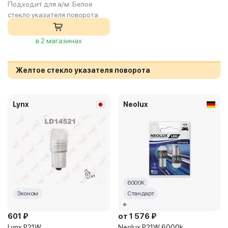
Подходит для а/м:
Белое
стекло указателя поворота
в 2 магазинах
Желтое стекло указателя поворота
Lynx
Neolux
6000K
Эконом
Стандарт
601 ₽
от 1 576 ₽
Lynx P21W
Neolux P21W 6000k