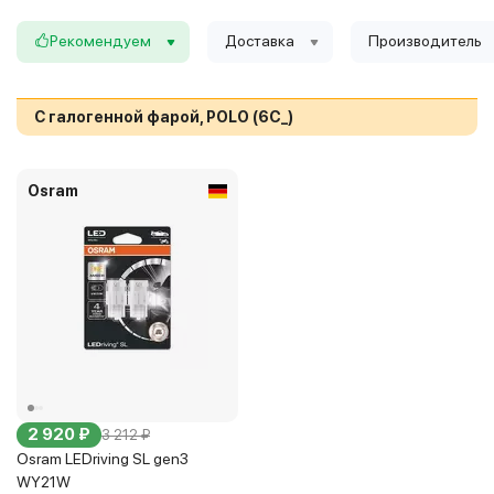
Рекомендуем
Доставка
Производитель
С галогенной фарой, POLO (6C_)
Osram
2 920 ₽
3 212 ₽
Osram LEDriving SL gen3
WY21W