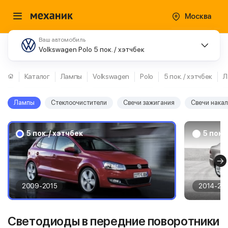
Москва
Ваш автомобиль
Volkswagen Polo 5 пок. / хэтчбек
Каталог
Лампы
Volkswagen
Polo
5 пок. / хэтчбек
Л
Лампы
Стеклоочистители
Свечи зажигания
Свечи нака
5 пок. / хэтчбек
5 пок.
2009-2015
2014-20
Светодиоды в передние поворотники