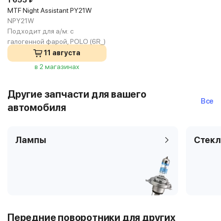
1 653 ₽
MTF Night Assistant PY21W
NPY21W
Подходит для а/м:
с
галогенной фарой, POLO (6R_)
11 августа
в 2 магазинах
Другие запчасти для вашего
Все
автомобиля
Лампы
Стекл
Передние поворотники для других