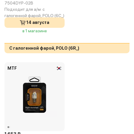
7504DYP-02B
Подходит для а/м:
с
галогенной фарой, POLO (6C_)
14 августа
в 1 магазине
С галогенной фарой, POLO (6R_)
MTF