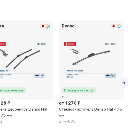
so
Denso
миум качество
Премиум качество
128 ₽
от 1 270 ₽
ект дворников Denso Flat
Стеклоочиститель Denso Flat 475
475 мм
мм
02
DFR-003