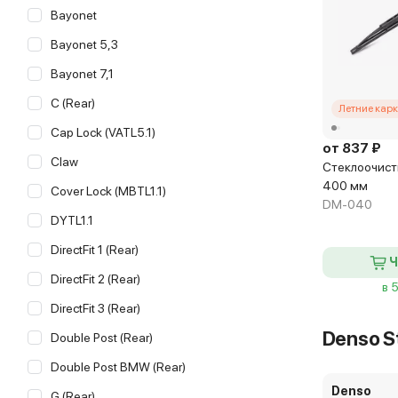
Bayonet
Bayonet 5,3
Bayonet 7,1
C (Rear)
Летние кар
Cap Lock (VATL5.1)
от 837 ₽
Claw
Стеклоочист
400 мм
Cover Lock (MBTL1.1)
DM-040
DYTL1.1
DirectFit 1 (Rear)
Ч
DirectFit 2 (Rear)
в 
DirectFit 3 (Rear)
Denso St
Double Post (Rear)
Double Post BMW (Rear)
Denso
G (Rear)