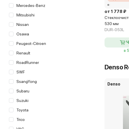
Mercedes-Benz
от 1 778 ₽
Mitsubishi
Стеклоочист
530 мм
Nissan
DUR-053L
Osawa
Ч
Peugeot-Citroen
в 
Renault
RoadRunner
Denso R
SWF
SsangYong
Denso
Subaru
Suzuki
Toyota
Trico