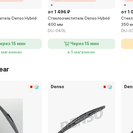
от 1 496 ₽
от 1 
итель Denso Hybrid
Стеклоочиститель Denso Hybrid
Стекл
400 мм
350 
DU-040L
DU-0
ерез 15 мин
Через 15 мин
5 магазинах
в 5 магазинах
ear
Denso
Den