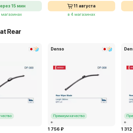
ерез 15 мин
11 августа
4 магазинах
в 4 магазинах
at Rear
Denso
Den
чество
Премиум качество
Пре
1 756 ₽
1 312