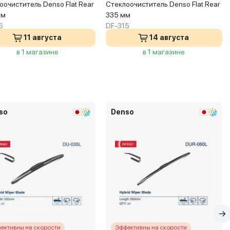
оочиститель Denso Flat Rear
Стеклоочиститель Denso Flat Rear
мм
335 мм
6
DF-315
11 августа
14 августа
в 1 магазине
в 1 магазине
so
Denso
ективны на скорости
Эффективны на скорости