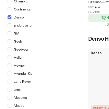
Champion
Стеклоочисти
335 мм
Continental
DF-300
Denso
Ч
в 
Endurovision
GM
Denso H
Geely
Goodyear
Denso
Hella
Heyner
Hyundai-Kia
Land Rover
Lynx
Masuma
Mazda
Эффективны