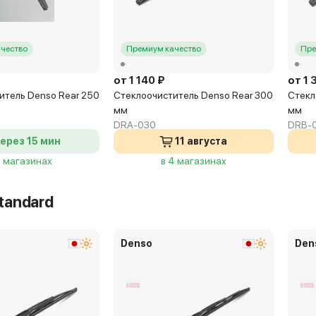
чество
Премиум качество
Пре
от 1 140 ₽
от 1 
итель Denso Rear 250
Стеклоочиститель Denso Rear 300
Стекл
мм
мм
DRA-030
DRB-
ерез 15 мин
11 августа
5 магазинах
в 4 магазинах
tandard
Denso
Den