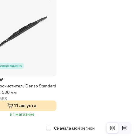
ошая замена
 ₽
оочиститель Denso Standard
er 530 мм
553
11 августа
в 1 магазине
Сначала мой регион