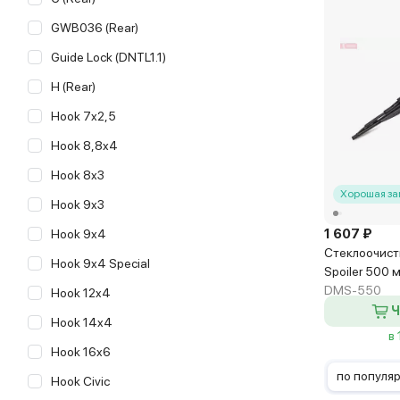
GWB036 (Rear)
Guide Lock (DNTL1.1)
H (Rear)
Hook 7x2,5
Hook 8,8x4
Hook 8x3
Хорошая за
Hook 9x3
1 607 ₽
Hook 9x4
Стеклоочист
Hook 9x4 Special
Spoiler 500 
DMS-550
Hook 12x4
Ч
Hook 14x4
в
Hook 16x6
по популя
Hook Civic