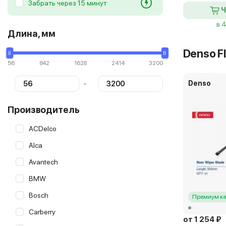
Забрать через 15 минут
Ч
в 
Длина, мм
Denso Fl
56
842
1628
2414
3200
-
Denso
Производитель
ACDelco
Alca
Avantech
BMW
Bosch
Премиум ка
Carberry
от 1 254 ₽