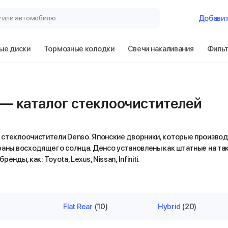
у или автомобилю
Добави
ые диски
Тормозные колодки
Свечи накаливания
Филь
 — каталог стеклоочистителей
стеклоочистители Denso. Японские дворники, которые производ
раны восходящего солнца. Денсо установлены как штатные на та
енды, как: Toyota, Lexus, Nissan, Infiniti.
Flat Rear
(10)
Hybrid
(20)