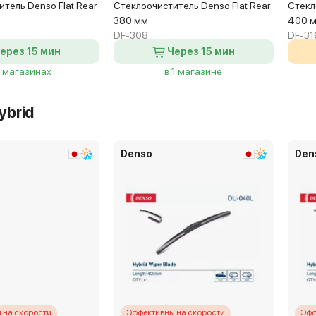
тель Denso Flat Rear
Стеклоочиститель Denso Flat Rear
Стекл
380 мм
400 
DF-308
DF-31
ерез 15 мин
Через 15 мин
2 магазинах
в 1 магазине
ybrid
Denso
Den
 на скорости
Эффективны на скорости
Эфф