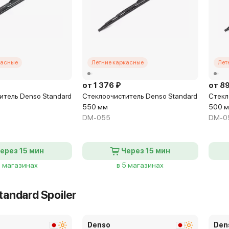
касные
Летние каркасные
Лет
от 1 376 ₽
от 8
итель Denso Standard
Стеклоочиститель Denso Standard
Стекл
550 мм
500 
DM-055
DM-0
ерез 15 мин
Через 15 мин
5 магазинах
в 5 магазинах
andard Spoiler
Denso
Den