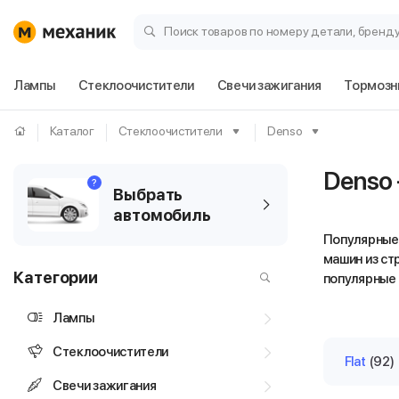
Поиск товаров по номеру детали, бренд
Лампы
Стеклоочистители
Свечи зажигания
Тормозн
Каталог
Стеклоочистители
Denso
Denso
?
Выбрать
автомобиль
Популярные 
машин из ст
Категории
популярные бр
Лампы
Стеклоочистители
Flat
(92)
Свечи зажигания