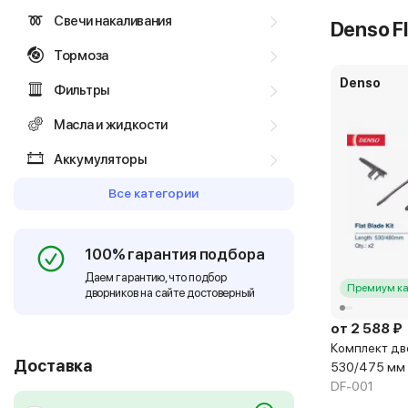
Свечи накаливания
Denso Fl
Тормоза
Denso
Фильтры
Масла и жидкости
Аккумуляторы
Все категории
100% гарантия подбора
Даем гарантию, что подбор
Премиум ка
дворников на сайте достоверный
от 2 588 ₽
Комплект дво
Доставка
530/475 мм
DF-001