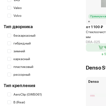
VAG
Valeo
Volvo
Премиум ка
Тип дворника
от 1 100 ₽
Стеклоочист
бескаркасный
мм
DRA-025
гибридный
Ч
зимний
в 
каркасный
Denso S
пластиковый
рессорный
Denso
Тип крепления
AeroClip (GWB061)
B (Rear)