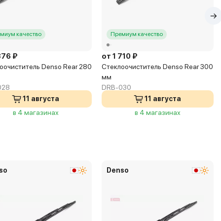
миум качество
Премиум качество
376 ₽
от 1 710 ₽
оочиститель Denso Rear 280
Стеклоочиститель Denso Rear 300
мм
028
DRB-030
11 августа
11 августа
в 4 магазинах
в 4 магазинах
so
Denso