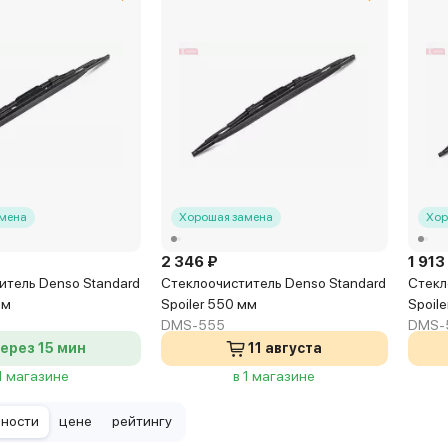
мена
Хорошая замена
Хор
2 346 ₽
1 913
итель Denso Standard
Стеклоочиститель Denso Standard
Стекл
мм
Spoiler 550 мм
Spoil
DMS-555
DMS-
ерез 15 мин
11 августа
 1 магазине
в 1 магазине
рности
цене
рейтингу