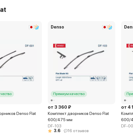
at
Denso
Den
чество
Премиум качество
Пре
от 3 360 ₽
от 4 
рников Denso Flat
Комплект дворников Denso Flat
Компл
600/475 мм
600/
DF-103
DF-0
3.6
16 отзывов