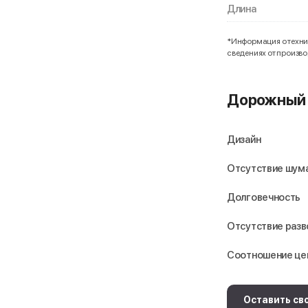
Длина
*Информация о технич
сведениях от произв
Дорожный 
Дизайн
Отсутствие шума
Долговечность
Отсутствие раз
Соотношение це
Оставить св