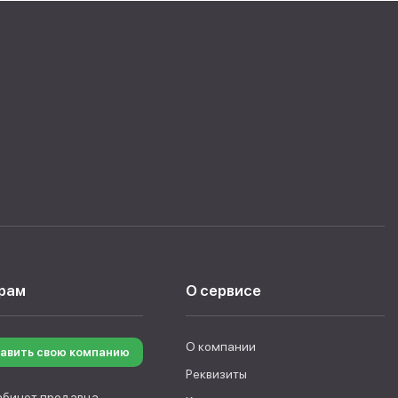
рам
О сервисе
О компании
авить свою компанию
Реквизиты
абинет продавца