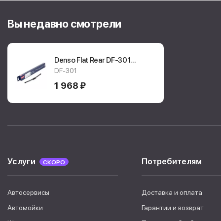
Вы недавно смотрели
Denso Flat Rear DF-301
задний дворник
DF-301
1 968 ₽
Услуги
Потребителям
СКОРО
Автосервисы
Доставка и оплата
Автомойки
Гарантии и возврат