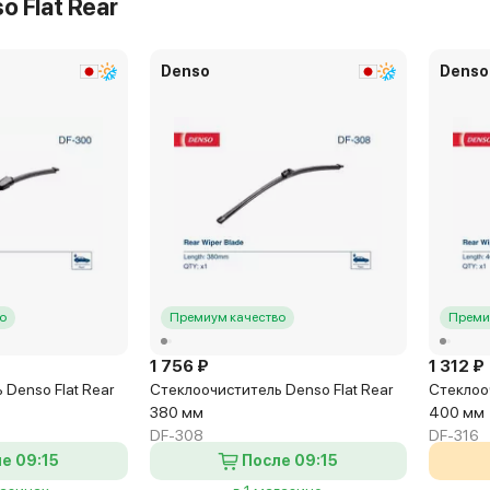
o Flat Rear
Denso
Denso
о
Премиум качество
Преми
1 756 ₽
1 312 ₽
Denso Flat Rear
Стеклоочиститель Denso Flat Rear
Стеклооч
380 мм
400 мм
DF-308
DF-316
е 09:15
После 09:15