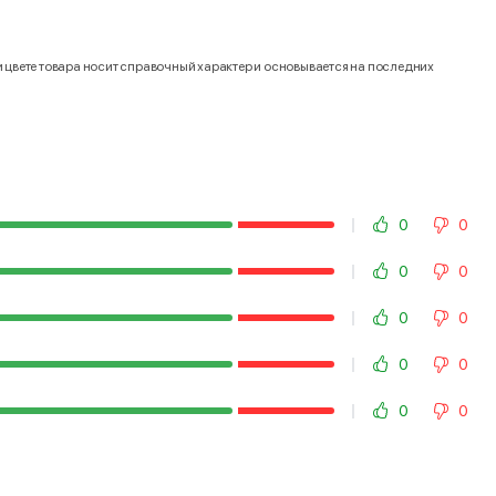
и цвете товара носит справочный характер и основывается на последних
0
0
0
0
0
0
0
0
0
0