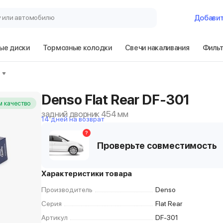
у или автомобилю
Добави
ые диски
Тормозные колодки
Свечи накаливания
Филь
Denso Flat Rear DF-301
 качество
задний дворник 454 мм
14 дней на возврат
?
Проверьте совместимость
Характеристики товара
Производитель
Denso
Серия
Flat Rear
Артикул
DF-301