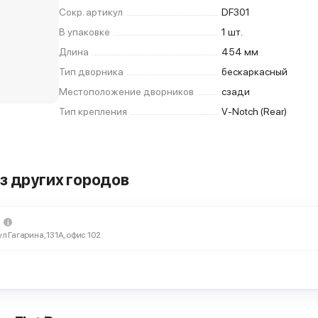
Сокр. артикул
DF301
В упаковке
1 шт.
Длина
454 мм
Тип дворника
бескаркасный
Местоположение дворников
сзади
Тип крепления
V-Notch (Rear)
з других городов
ул Гагарина, 131А, офис 102