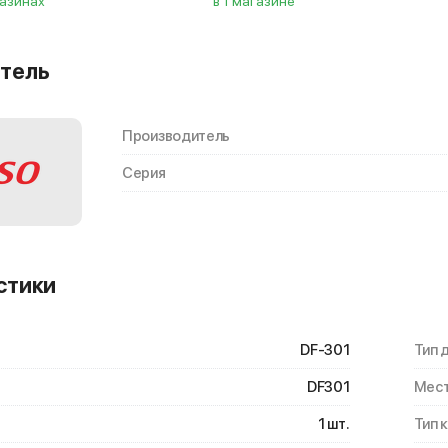
газинах
в 1 магазине
тель
Производитель
Серия
стики
DF-301
Тип 
DF301
Мест
1 шт.
Тип 