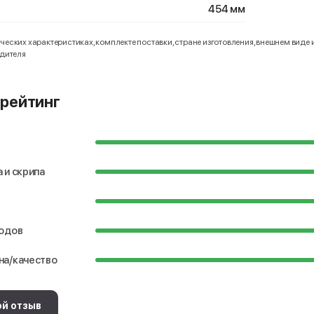
454 мм
еских характеристиках, комплекте поставки, стране изготовления, внешнем виде 
одителя
рейтинг
 и скрипа
водов
на/качество
ой отзыв