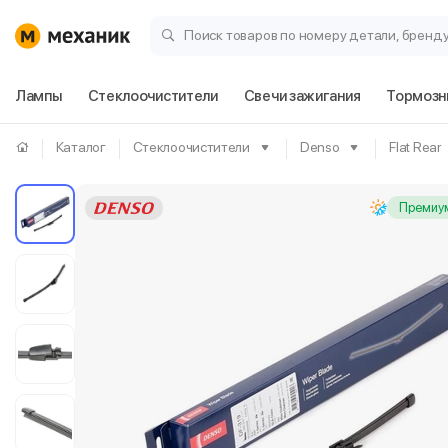
Поиск товаров по номеру детали, бренд
Лампы
Стеклоочистители
Свечи зажигания
Тормозн
Каталог
Стеклоочистители
Denso
Flat Rear
Премиум