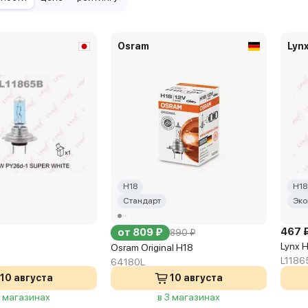
Osram
Lyn
H18
H18
Стандарт
Эко
467 
от 809 ₽
890 ₽
Lynx 
Osram Original H18
L1186
64180L
10 августа
10 августа
3 магазинах
в 3 магазинах