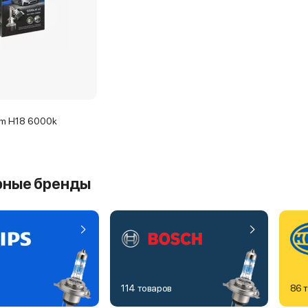
m H18 6000k
рные бренды
114 товаров
86 