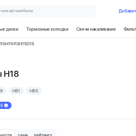
у или автомобилю
Добави
ые диски
Тормозные колодки
Свечи накаливания
Филь
H10
H11
H13
H15
D1S
 H18
19
HB1
HB5
18
рности
цене
рейтингу