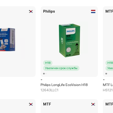
Philips
MT
H18
H18
Увеличен срок службы
Уве
-
-
8
Philips LongLife EcoVision H18
MTF L
12643LLC1
HS121
MTF
MT