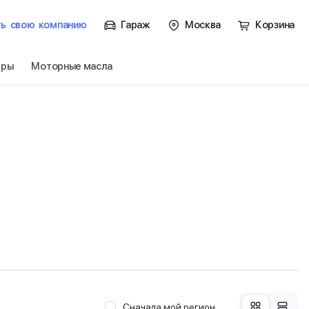
ть
свою
компанию
Гараж
Москва
Корзина
тры
Моторные масла
Сначала мой регион