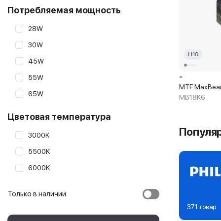
Потребляемая мощность
28W
30W
H18
45W
-
55W
MTF MaxBea
65W
MB18K6
Цветовая температура
Популя
3000K
5500K
6000K
Только в наличии
371 товар