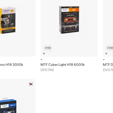
H18
H18
-
-
ons H18 3000k
MTF Cyber Light H18 6000k
MTF D
DP07K6
DV07