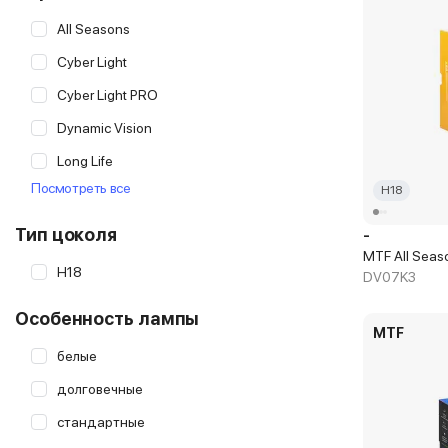
All Seasons
Cyber Light
Cyber Light PRO
Dynamic Vision
Long Life
Посмотреть все
H18
LongLife EcoVision
MaxBeam
Тип цоколя
-
MTF All Seas
MaxBeam MINI
H18
DV07K3
Original
Особенность лампы
MTF
белые
долговечные
стандартные