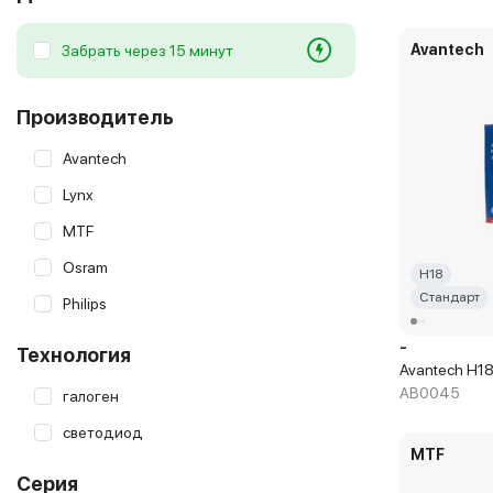
Avantech
Забрать через 15 минут
Производитель
Avantech
Lynx
MTF
Osram
H18
Стандарт
Philips
-
Технология
Avantech H1
AB0045
галоген
светодиод
MTF
Серия