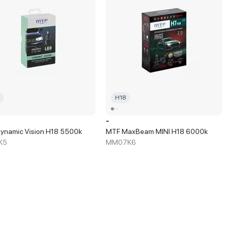
H18
-
ynamic Vision H18 5500k
MTF MaxBeam MINI H18 6000k
K5
MM07K6