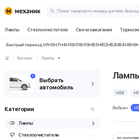
Поиск товаров по номеру детали, бренд
Лампы
Стеклоочистители
Свечи зажигания
Тормозн
Быстрый переход:
H1
H3
H7
H4
H16
H18
H19
HB5
HIR2
HB3
HB4
H8
H9
Каталог
Лампы
Лампы
?
Выбрать
автомобиль
H16
H
Выбран:
H
Категории
Лампы
Стеклоочистители
по популя