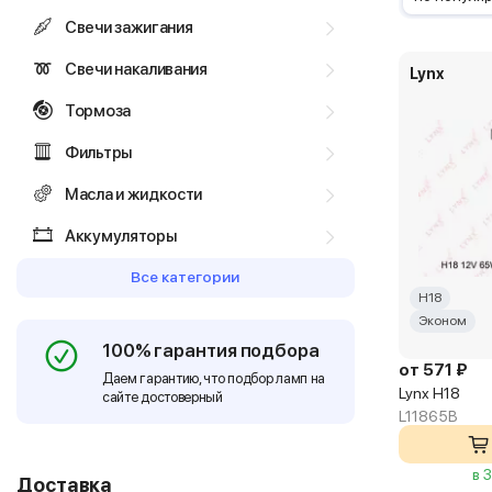
Свечи зажигания
Свечи накаливания
Lynx
Тормоза
Фильтры
Масла и жидкости
Аккумуляторы
Все категории
H18
Эконом
100% гарантия подбора
от 571 ₽
Даем гарантию, что подбор ламп на
Lynx H18
сайте достоверный
L11865B
в 
Доставка