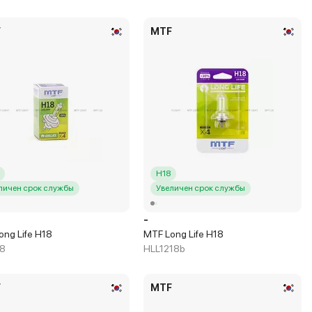
F
MTF
H18
личен срок службы
Увеличен срок службы
-
ong Life H18
MTF Long Life H18
8
HLL1218b
F
MTF