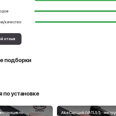
водов
на/качество
ой отзыв
е подборки
 по установке
 инструкция по
Alca Cap Lock (VATL5.1) - инстр