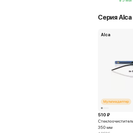
в 3 ма
Серия Alca 
Alca
Мультиадаптер
510 ₽
Стеклоочиститель 
350 мм