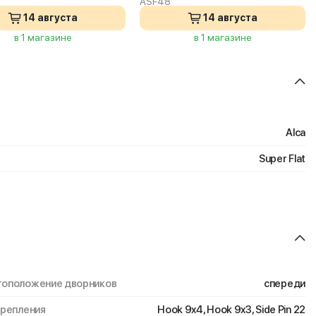
ASF48
14 августа
14 августа
в 1 магазине
в 1 магазине
Alca
Super Flat
оположение дворников
спереди
крепления
Hook 9x4, Hook 9x3, Side Pin 22