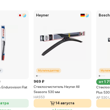
Heyner
Bosch
г
Мультиадаптер
Мульт
969 ₽
от 1 7
₽
Стеклоочиститель Heyner All
Endurovision Flat
Стеклоо
Seasons 530 мм
Plus 53
HAS53
AP 530 
автра
14 августа