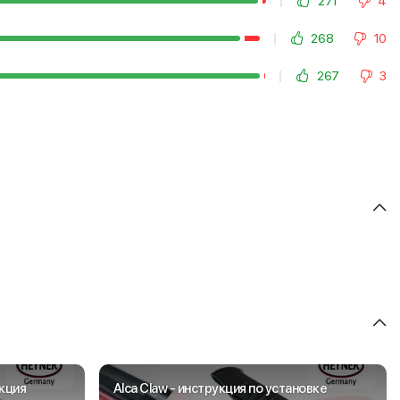
271
4
268
10
267
3
укция
Alca Claw - инструкция по установке