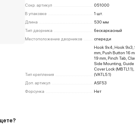
Сокр. артикул
051000
В упаковке
1 шт.
Длина
530 мм
Тип дворника
бескаркасный
Местоположение дворников
спереди
Hook 9x4, Hook 9x3, 
mm, Push Button 16 m
19 mm, Pinch Tab, Cla
Side Mounting, Guide 
Cover Lock (MBTL1.1),
Тип крепления
(VATL5.1)
Доп. артикул
ASF53
Форсунка
Нет
ищете?