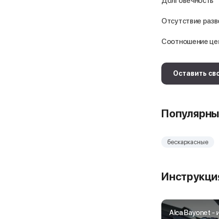
Долговечность
Отсутствие раз
Соотношение це
Оставить св
Популярны
бескаркасные
Инструкция
Alca Bayonet -