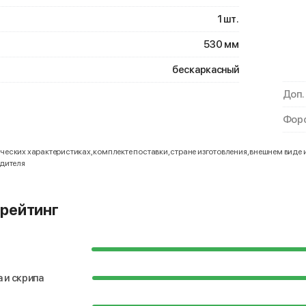
1 шт.
530 мм
бескаркасный
Доп.
Форс
еских характеристиках, комплекте поставки, стране изготовления, внешнем виде 
одителя
рейтинг
 и скрипа