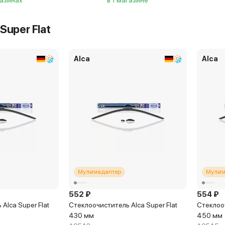
газинах
в 1 магазине
Super Flat
Alca
Alca
Мультиадаптер
Мульт
552 ₽
554 ₽
Alca Super Flat
Стеклоочиститель Alca Super Flat
Стеклооч
430 мм
450 мм