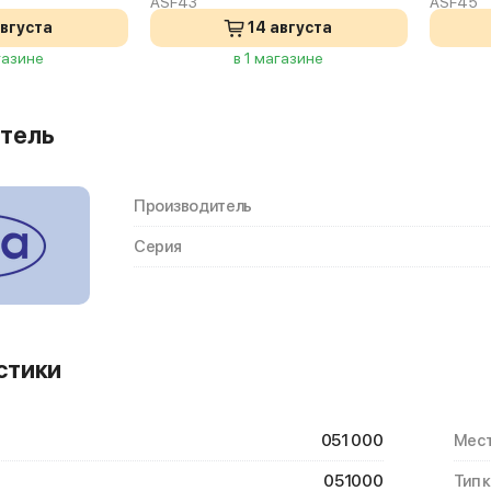
ASF43
ASF45
августа
14 августа
газине
в 1 магазине
тель
Производитель
Серия
стики
051 000
Мест
051000
Тип 