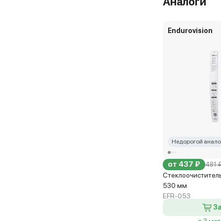
Аналоги
Endurovision
Недорогой анало
от 437 ₽
481 
Стеклоочиститель 
530 мм
EFR-053
З