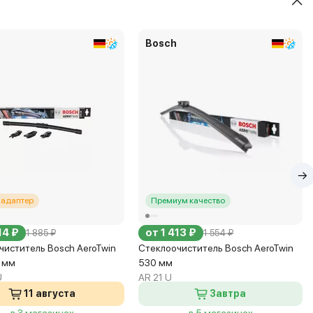
Bosch
иадаптер
Премиум качество
14 ₽
от 1 413 ₽
1 885 ₽
1 554 ₽
чиститель Bosch AeroTwin
Стеклоочиститель Bosch AeroTwin
0 мм
530 мм
U
AR 21 U
11 августа
Завтра