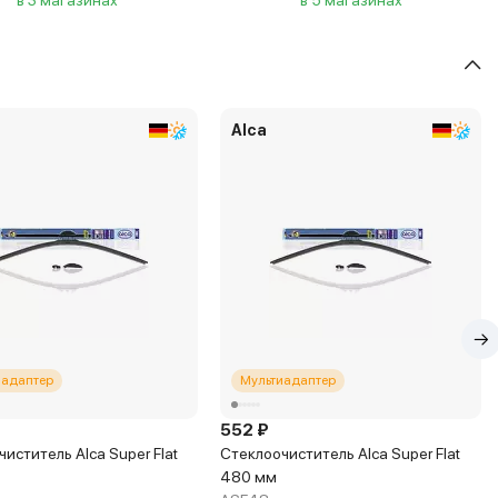
в 3 магазинах
в 5 магазинах
Alca
иадаптер
Мультиадаптер
552 ₽
иститель Alca Super Flat
Стеклоочиститель Alca Super Flat
480 мм