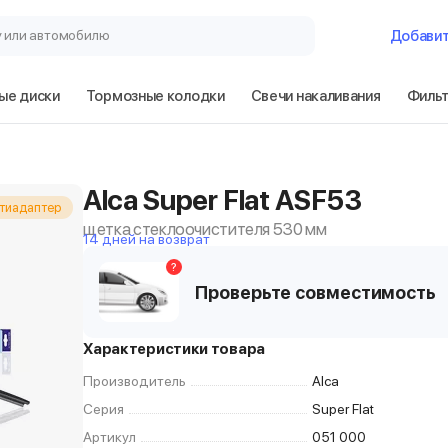
у или автомобилю
Добави
ые диски
Тормозные колодки
Свечи накаливания
Филь
Alca Super Flat ASF53
тиадаптер
щетка стеклоочистителя 530 мм
14 дней на возврат
?
Проверьте совместимость
Характеристики товара
Производитель
Alca
Серия
Super Flat
Артикул
051 000