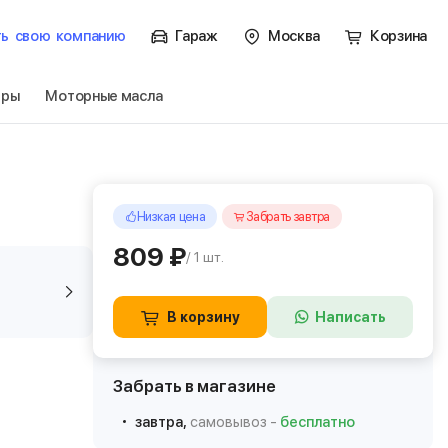
ть
свою
компанию
Гараж
Москва
Корзина
тры
Моторные масла
Низкая цена
Забрать завтра
809 ₽
/ 1 шт.
В корзину
Написать
Забрать в магазине
завтра,
самовывоз -
бесплатно