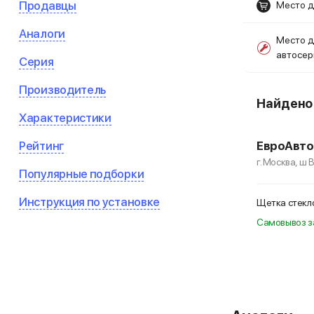
Продавцы
Место д
Аналоги
Место д
автосе
Серия
Производитель
Найден
Характеристики
Рейтинг
ЕвроАвто
г. Москва, ш 
Популярные подборки
Инструкция по установке
Щетка стекло
Самовывоз з