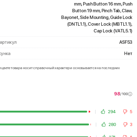
mm, Push Button 16 mm, Push
Button 19 mm, Pinch Tab, Claw,
Bayonet, Side Mounting, Guide Lock
(DNTL1.1), Cover Lock (MBTL1.1),
Cap Lock (VATL5.1)
 артикул
ASF53
унка
Нет
и цвете товара носит справочный характер и основывается на последних
98
/ 100
294
5
280
3