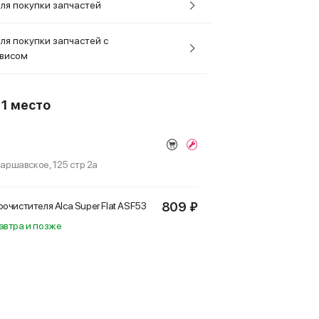
ля покупки запчастей
ля покупки запчастей с
рвисом
о
1 место
Варшавское, 125 стр 2а
809 ₽
очистителя Alca Super Flat
ASF53
автра и позже