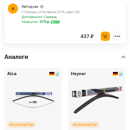
Автодом
А
г. Самара, ул Гагарина, 131А, офис 102
Доставка из г. Самара,
14 августа -
370 р.
437 ₽
Аналоги
Alca
Heyner
Мультиадаптер
Мультиадаптер