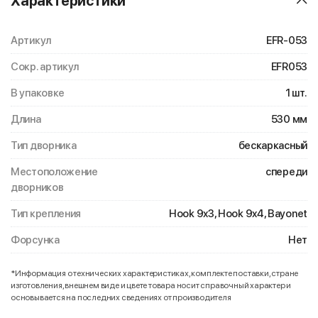
Характеристики
Артикул
EFR-053
Сокр. артикул
EFR053
В упаковке
1 шт.
Длина
530 мм
Тип дворника
бескаркасный
Местоположение
спереди
дворников
Тип крепления
Hook 9x3, Hook 9x4, Bayonet
Форсунка
Нет
*Информация о технических характеристиках, комплекте поставки, стране
изготовления, внешнем виде и цвете товара носит справочный характер и
основывается на последних сведениях от производителя