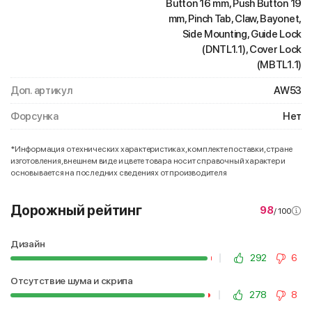
Button 16 mm, Push Button 19
mm, Pinch Tab, Claw, Bayonet,
Side Mounting, Guide Lock
(DNTL1.1), Cover Lock
(MBTL1.1)
Доп. артикул
AW53
Форсунка
Нет
*Информация о технических характеристиках, комплекте поставки, стране
изготовления, внешнем виде и цвете товара носит справочный характер и
основывается на последних сведениях от производителя
Дорожный рейтинг
98
/ 100
Дизайн
292
6
Отсутствие шума и скрипа
278
8