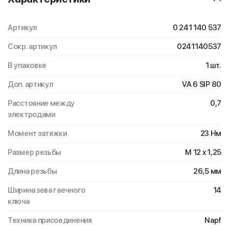
Артикул
0 241 140 537
Сокр. артикул
0241140537
В упаковке
1 шт.
Доп. артикул
VA 6 SIP 80
Расстояние между
0,7
электродами
Момент затяжки
23 Нм
Размер резьбы
M 12 x 1,25
Длина резьбы
26,5 мм
Ширина зева гаечного
14
ключа
Техника присоединения
Napf