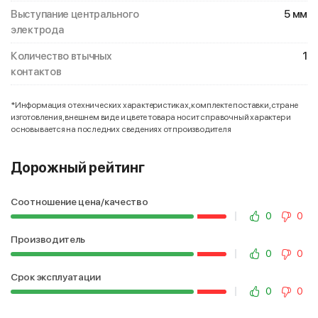
Выступание центрального
5 мм
электрода
Количество втычных
1
контактов
*Информация о технических характеристиках, комплекте поставки, стране
изготовления, внешнем виде и цвете товара носит справочный характер и
основывается на последних сведениях от производителя
Дорожный рейтинг
Соотношение цена/качество
0
0
Производитель
0
0
Срок эксплуатации
0
0