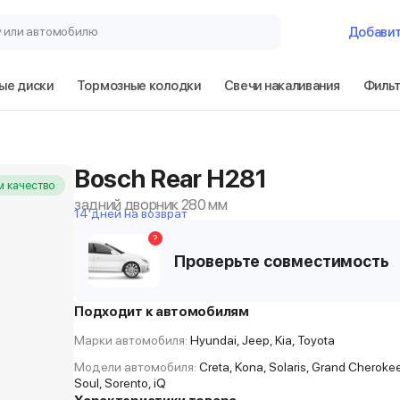
у или автомобилю
Добави
ые диски
Тормозные колодки
Свечи накаливания
Филь
Bosch Rear H281
 качество
задний дворник 280 мм
14 дней на возврат
?
Проверьте совместимость
Подходит к автомобилям
Марки автомобиля:
Hyundai, Jeep, Kia, Toyota
Модели автомобиля:
Creta, Kona, Solaris, Grand Cherokee,
Soul, Sorento, iQ