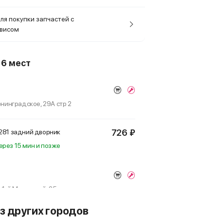
ля покупки запчастей с
рвисом
о
6 мест
Ленинградское, 29А стр 2
726 ₽
H281
задний дворник
ерез 15 мин и позже
р 1-й Митинский, 25
з других городов
726 ₽
H281
задний дворник