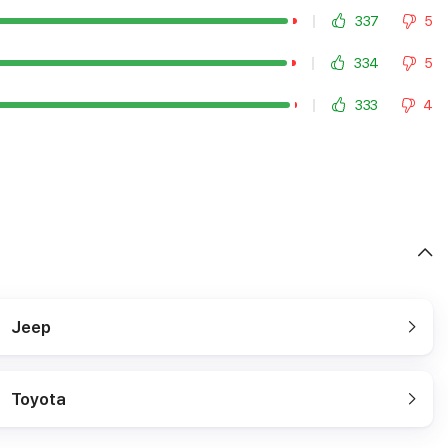
337
5
334
5
333
4
Jeep
Toyota