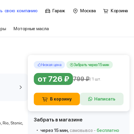
ть
свою
компанию
Гараж
Москва
Корзина
тры
Моторные масла
Низкая цена
Забрать через 15 мин
от 726 ₽
799 ₽
/ 1 шт.
В корзину
Написать
Забрать в магазине
 Rio, Stonic,
через 15 мин,
самовывоз -
бесплатно