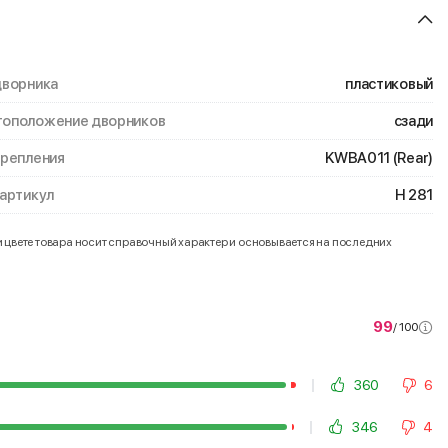
дворника
пластиковый
оположение дворников
сзади
крепления
KWBA011 (Rear)
 артикул
H 281
и цвете товара носит справочный характер и основывается на последних
99
/ 100
360
6
346
4