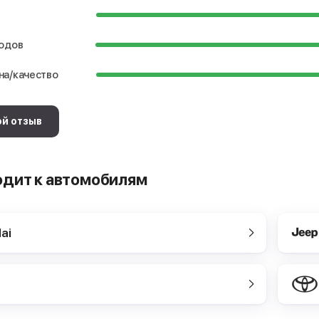
водов
на/качество
ой отзыв
одит к автомобилям
ai