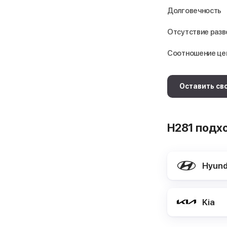
Долговечность
Отсутствие раз
Соотношение це
Оставить св
H281 подх
Hyund
Kia