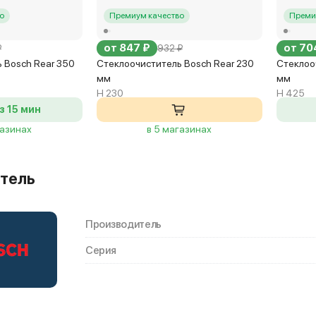
Ярославское, 59
о
Премиум качество
Преми
от 847 ₽
от 70
₽
932 ₽
879 ₽
H281
задний дворник
 Bosch Rear 350
Стеклоочиститель Bosch Rear 230
Стеклоо
августа - 195 р.
мм
мм
H 230
H 425
з 15 мин
ршавском, 170Г
газинах
в 5 магазинах
 Варшавское, 170Г
тель
879 ₽
H281
задний дворник
Производитель
Серия