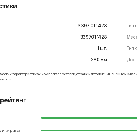
стики
3 397 011 428
Тип 
3397011428
Мест
1 шт.
Тип 
280 мм
Доп.
еских характеристиках, комплекте поставки, стране изготовления, внешнем виде 
одителя
рейтинг
 и скрипа