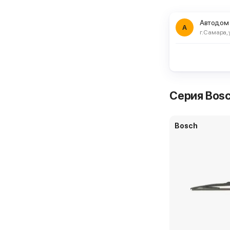
Самовывоз ч
Автодом
А
г. Самара, 
ЕвроАвто
г. Москва, ш 
Bosch Rear 
Серия Bosc
Самовывоз ч
Bosch
ЕвроАвто
г. Москва, ул
Bosch Rear 
Самовывоз ч
СТО на Яр