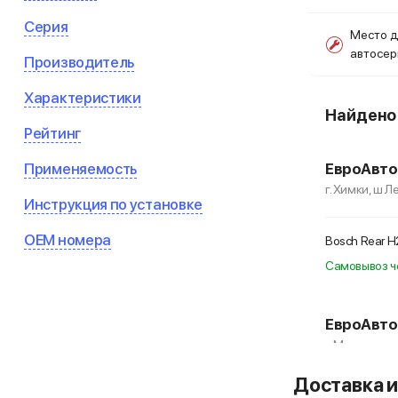
Серия
Место д
автосе
Производитель
Характеристики
Найден
Рейтинг
Применяемость
ЕвроАвто
г. Химки, ш 
Инструкция по установке
OEM номера
Bosch Rear 
Самовывоз ч
ЕвроАвто
г. Москва, пе
Доставка и
Bosch Rear 