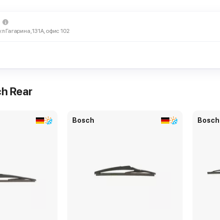
ерез 15 мин и позже
ул Гагарина, 131А, офис 102
Варшавское, 125 стр 2а
726 ₽
H281
задний дворник
h Rear
ерез 15 мин и позже
Bosch
Bosch
 Беломорская, 40 стр 2
726 ₽
H281
задний дворник
ерез 15 мин и позже
ославском, 59