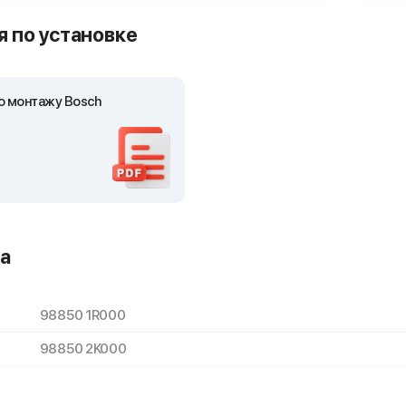
 по установке
о монтажу Bosch
а
98850 1R000
98850 2K000