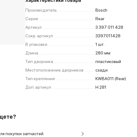
Характеристики товара
Производитель
Bosch
Серия
Rear
Артикул
3 397 011 428
Сокр. артикул
3397011428
В упаковке
1 шт.
Длина
280 мм
Тип дворника
пластиковый
Местоположение дворников
сзади
Тип крепления
KWBA011 (Rear)
Доп. артикул
H 281
ищете?
ля покупки запчастей