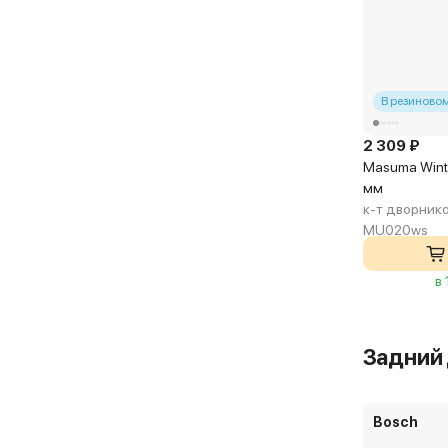
В резиновом
2 309 ₽
Masuma Wint
мм
к-т дворник
MU020ws
в
Задний
Bosch