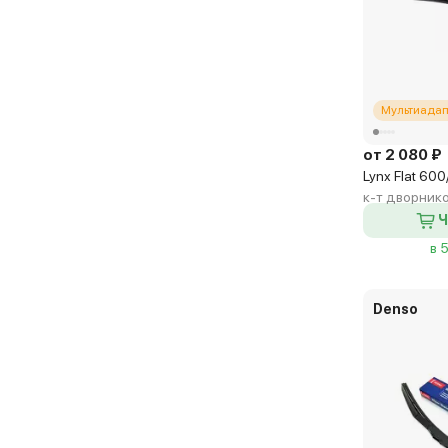
Мультиадап
от 2 080 ₽
Lynx Flat 60
к-т дворник
Ч
в 
Denso