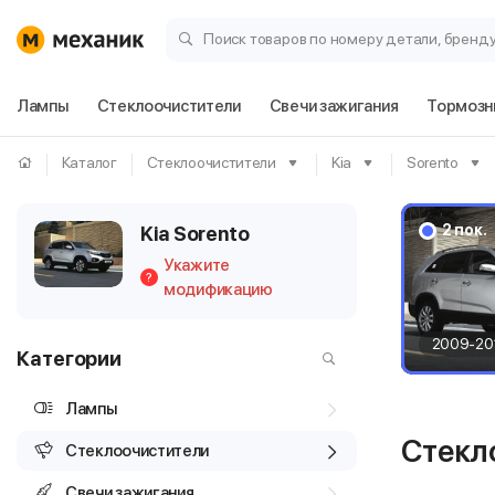
Поиск товаров по номеру детали, бренд
Лампы
Стеклоочистители
Свечи зажигания
Тормозн
Каталог
Стеклоочистители
Kia
Sorento
2 пок.
Kia Sorento
Укажите
?
модификацию
2009-20
Категории
Лампы
Стекло
Стеклоочистители
Свечи зажигания