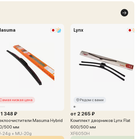
Masuma
Lynx
Самая низкая цена
Рядом с вами
 1 348 ₽
от 2 265 ₽
еклоочистители Masuma Hybrid
Комплект дворников Lynx Flat
0/500 мм
600/500 мм
-24g + MU-20g
XF6050H