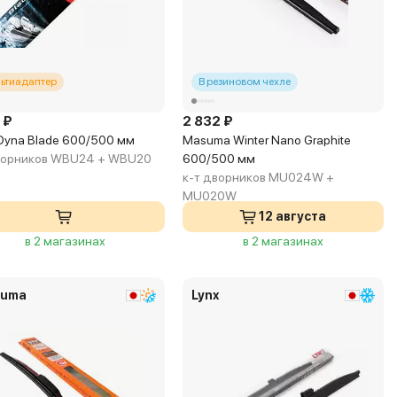
ьтиадаптер
В резиновом чехле
 ₽
2 832 ₽
 Dyna Blade 600/500 мм
Masuma Winter Nano Graphite
ворников WBU24 + WBU20
600/500 мм
к-т дворников MU024W +
MU020W
12 августа
в 2 магазинах
в 2 магазинах
uma
Lynx