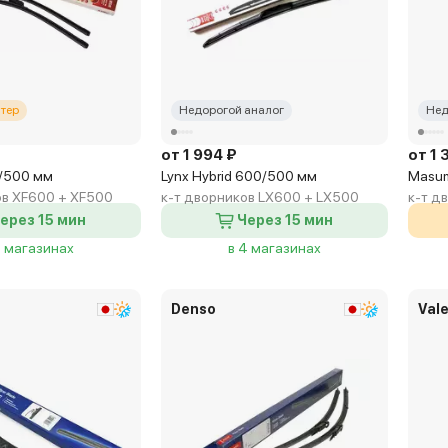
тер
Недорогой аналог
Нед
от 1 994 ₽
от 1 
0/500 мм
Lynx Hybrid 600/500 мм
Masum
ов XF600 + XF500
к-т дворников LX600 + LX500
к-т д
ерез 15 мин
Через 15 мин
5 магазинах
в 4 магазинах
Denso
Val