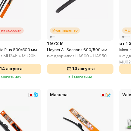
 на скорости
Мультиадаптер
Мул
1 972 ₽
от 1 
id Plus 600/500 мм
Heyner All Seasons 600/500 мм
Masum
ов MU24h + MU20h
к-т дворников HAS60 + HAS50
к-т д
MU02
14 августа
14 августа
3 магазинах
в 1 магазине
Masuma
Val