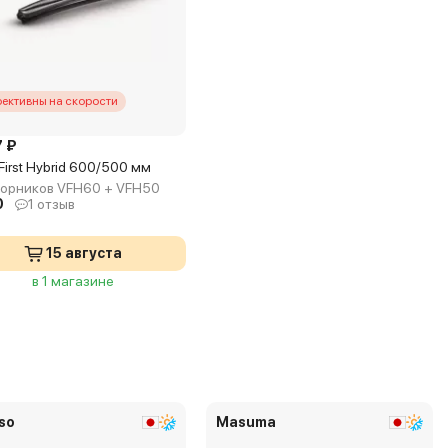
ективны на скорости
7 ₽
First Hybrid 600/500 мм
ворников VFH60 + VFH50
0
1 отзыв
15 августа
в 1 магазине
so
Masuma