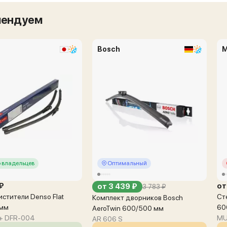
мендуем
Bosch
 владельцев
Оптимальный
 ₽
от
от 3 439 ₽
3 783 ₽
стители Denso Flat
Ст
Комплект дворников Bosch
 мм
60
AeroTwin 600/500 мм
+ DFR-004
MU
AR 606 S