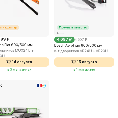
ьтиадаптер
Премиум качество
399 ₽
4 097 ₽
4 507 ₽
a Flat 600/500 мм
Bosch AeroTwin 600/500 мм
ворников MU024U +
к-т дворников AR24U + AR20U
0U
14 августа
15 августа
в 3 магазинах
в 1 магазине
eo