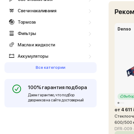
Реко
Свечи накаливания
Тормоза
Denso
Фильтры
Масла и жидкости
Аккумуляторы
Все категории
100% гарантия подбора
Даем гарантию, что подбор
Выбор
дворников на сайте достоверный
от 4 611
Стеклоочи
600/500
DFR-009 