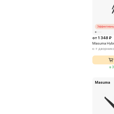
Эффективны
от 1 348 ₽
Masuma Hybr
к-т дворник
в 
Masuma