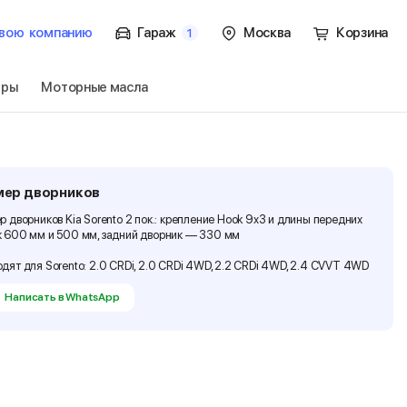
вою
компанию
Гараж
Москва
Корзина
1
тры
Моторные масла
к.
Перейти
мер дворников
р дворников Kia Sorento 2 пок.: крепление Hook 9x3 и длины передних
 600 мм и 500 мм, задний дворник — 330 мм
дят для Sorento: 2.0 CRDi, 2.0 CRDi 4WD, 2.2 CRDi 4WD, 2.4 CVVT 4WD
Написать в WhatsApp