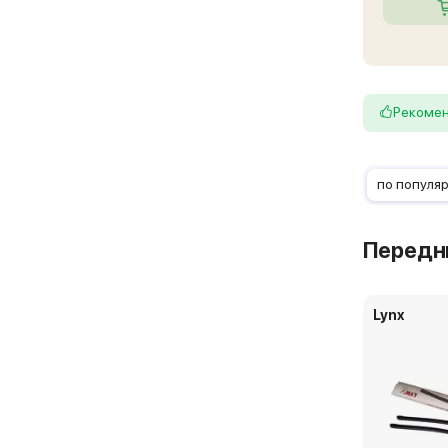
Рекоме
по популя
Передн
Lynx