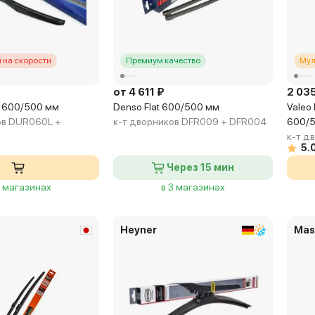
 на скорости
Премиум качество
Мул
от 4 611 ₽
2 03
d 600/500 мм
Denso Flat 600/500 мм
Valeo 
ов DUR060L +
к-т дворников DFR009 + DFR004
600/
к-т д
5.
Через 15 мин
3 магазинах
в 3 магазинах
Heyner
Mas