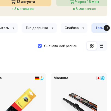
12 августа
Через 15 мин
в 3 магазинах
в 8 магазинах
итель
Тип дворника
Спойлер
Только в 
Сначала мой регион
a
Masuma