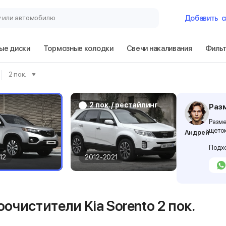
у или автомобилю
Добавить
с
ые диски
Тормозные колодки
Свечи накаливания
Филь
Гараж
2 пок.
Kia Sorento 2 по
2 пок. / рестайлинг
Раз
Разме
щеток
Андрей
Сбросить
Подхо
12
2012-2021
очистители Kia Sorento
2 пок.