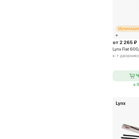
Мультиадап
от 2 265 ₽
Lynx Flat 60
к-т дворник
Ч
в 
Lynx