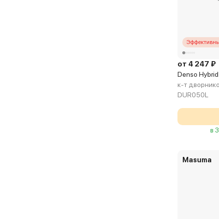
Эффективны
от 4 247 ₽
Denso Hybri
к-т дворник
DUR050L
в 
Masuma