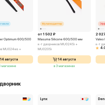
 чехле
Мультиадаптер
Эфф
от 1 502 ₽
2 02
er Optimum 600/500
Masuma Silicone 600/500 мм
Valeo 
к-т дворников MU024Si +
к-т д
4.
ов MU024ws +
MU020Si
14 августа
14 августа
 1 магазине
в 3 магазинах
 дворник
Lynx
Den