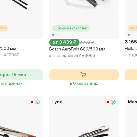
тер
Премиум качество
Мул
3 165
от 3 439 ₽
3 783 ₽
0/500 мм
Hella
Bosch AeroTwin 600/500 мм
ов XF6050H
к-т д
к-т дворников AR606S
ерез 15 мин
8 магазинах
в 6 магазинах
Lynx
Mas