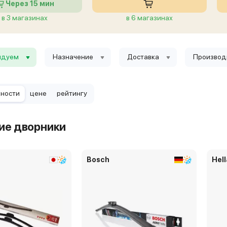
Через 15 мин
в 3 магазинах
в 6 магазинах
ндуем
Назначение
Доставка
Производ
рности
цене
рейтингу
ие дворники
Bosch
Hell