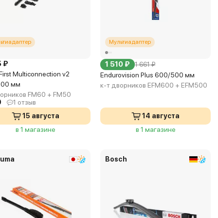
ьтиадаптер
Мультиадаптер
5 ₽
1 510 ₽
1 661 ₽
First Multiconnection v2
Endurovision Plus 600/500 мм
500 мм
к-т дворников EFM600 + EFM500
ворников FM60 + FM50
0
1 отзыв
15 августа
14 августа
в 1 магазине
в 1 магазине
uma
Bosch