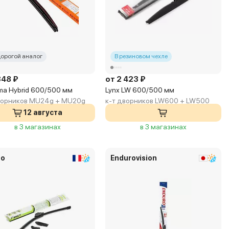
орогой аналог
В резиновом чехле
348 ₽
от 2 423 ₽
a Hybrid 600/500 мм
Lynx LW 600/500 мм
ворников MU24g + MU20g
к-т дворников LW600 + LW500
12 августа
в 3 магазинах
в 3 магазинах
eo
Endurovision