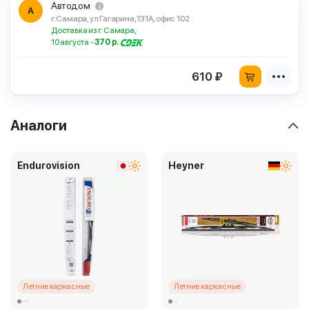
Автодом
А
г. Самара, ул Гагарина, 131А, офис 102
Доставка из г. Самара,
10 августа -
370 р.
610 ₽
Аналоги
Endurovision
Heyner
Летние каркасные
Летние каркасные