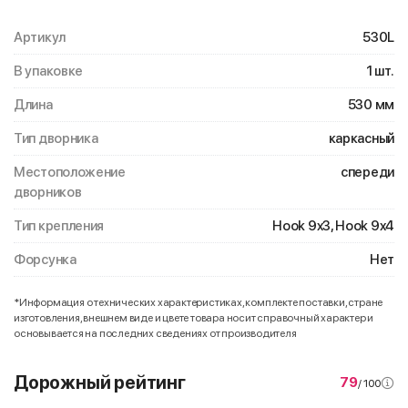
Артикул
530L
В упаковке
1 шт.
Длина
530 мм
Тип дворника
каркасный
Местоположение
спереди
дворников
Тип крепления
Hook 9x3, Hook 9x4
Форсунка
Нет
*Информация о технических характеристиках, комплекте поставки, стране
изготовления, внешнем виде и цвете товара носит справочный характер и
основывается на последних сведениях от производителя
Дорожный рейтинг
79
/ 100