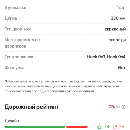
В упаковке
1 шт.
Длина
330 мм
Тип дворника
каркасный
Местоположение
спереди
дворников
Тип крепления
Hook 9x3, Hook 9x4
Форсунка
Нет
*Информация о технических характеристиках, комплекте поставки, стране
изготовления, внешнем виде и цвете товара носит справочный характер и
основывается на последних сведениях от производителя
Дорожный рейтинг
79
/ 100
Дизайн
78
29