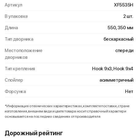
Артикул
XF5535H
В упаковке
2 шт.
Длина
550, 350 мм
Тип дворника
бескаркасный
Местоположение
спереди
дворников
Тип крепления
Hook 9x3, Hook 9x4
Спойлер
асимметричный
Форсунка
Нет
*Информация о технических характеристиках, комплекте поставки, стране
изготовления, внешнем виде и цвете товара носит справочный характер и
основывается на последних сведениях от производителя
Дорожный рейтинг