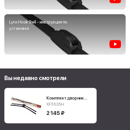
Lynx Hook 9x4 - инструкция по
установке
Вы недавно смотрели
Комплект дворников
Lynx Flat
XF5535H
XF5535H
2 145 ₽