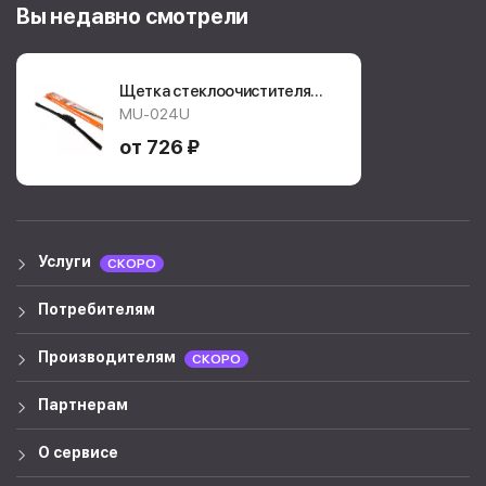
Вы недавно смотрели
Щетка стеклоочистителя
Masuma Flat
MU-024U
MU024U
от 726 ₽
Услуги
СКОРО
Потребителям
Производителям
СКОРО
Партнерам
О сервисе