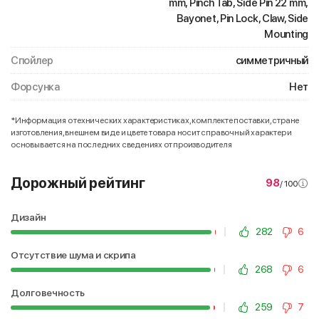
mm, Pinch Tab, Side Pin 22 mm,
Bayonet, Pin Lock, Claw, Side
Mounting
Спойлер
симметричный
Форсунка
Нет
*Информация о технических характеристиках, комплекте поставки, стране
изготовления, внешнем виде и цвете товара носит справочный характер и
основывается на последних сведениях от производителя
Дорожный рейтинг
98
/ 100
Дизайн
282
6
Отсутствие шума и скрипа
268
6
Долговечность
259
7