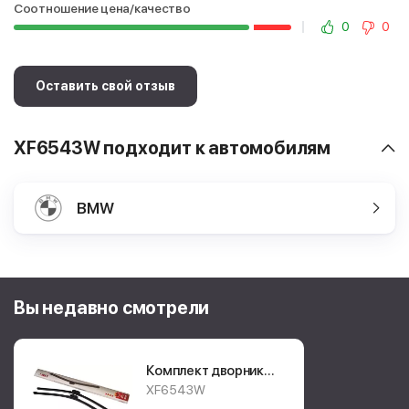
Соотношение цена/качество
0
0
Оставить свой отзыв
XF6543W подходит к автомобилям
BMW
Вы недавно смотрели
Комплект дворников
Lynx Flat
XF6543W
XF6543W