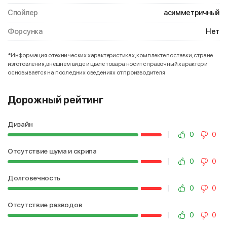
Спойлер
асимметричный
Форсунка
Нет
*Информация о технических характеристиках, комплекте поставки, стране
изготовления, внешнем виде и цвете товара носит справочный характер и
основывается на последних сведениях от производителя
Дорожный рейтинг
Дизайн
0
0
Отсутствие шума и скрипа
0
0
Долговечность
0
0
Отсутствие разводов
0
0