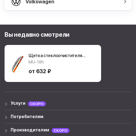
Volkswagen
Вы недавно смотрели
Щетка стеклоочистителя
Masuma Hybrid Plus
MU-18h
MU18h
от 632 ₽
Услуги
СКОРО
Потребителям
Производителям
СКОРО