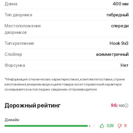
Длина
400 мм
Тип дворника
гибридный
Местоположение
спереди
дворников
Тип крепления
Hook 9x3
Спойлер
асимметричный
Форсунка
Нет
*Информация о технических характеристиках, комплекте поставки, стране
изготовления, внешнем виде и цвете товара носит справочный характер и
основывается на последних сведениях от производителя
Дорожный рейтинг
98
/ 100
Дизайн
328
8