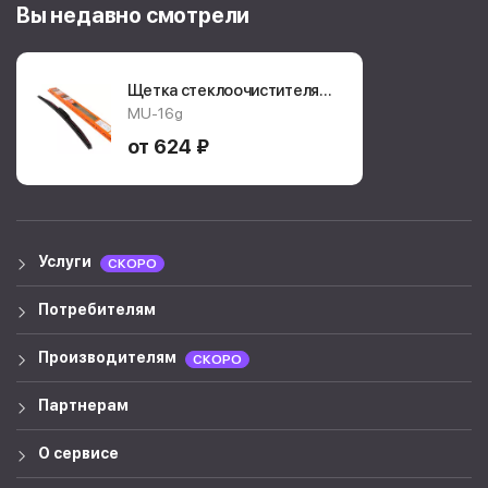
Вы недавно смотрели
Щетка стеклоочистителя
Masuma Hybrid
MU-16g
MU16g
от 624 ₽
Услуги
СКОРО
Потребителям
Производителям
СКОРО
Партнерам
О сервисе