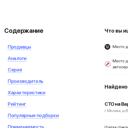
Содержание
Что вы 
Продавцы
Место д
Аналоги
Место д
автосе
Серия
Производитель
Найден
Характеристики
Рейтинг
СТО на Ва
г. Москва, ш
Популярные подборки
Применяемость
Щетка стекл