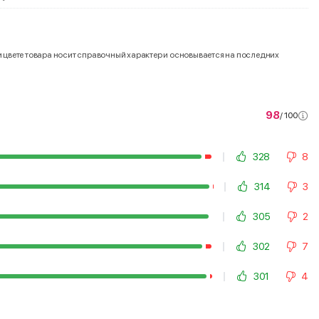
и цвете товара носит справочный характер и основывается на последних
98
/ 100
328
8
314
3
305
2
302
7
301
4