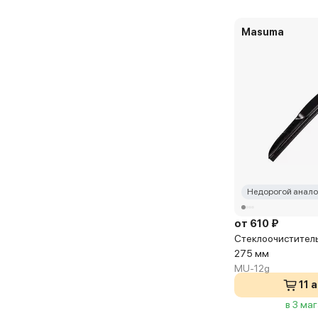
Masuma
Недорогой анало
от 610 ₽
Стеклоочиститель
275 мм
MU-12g
11 
в 3 ма