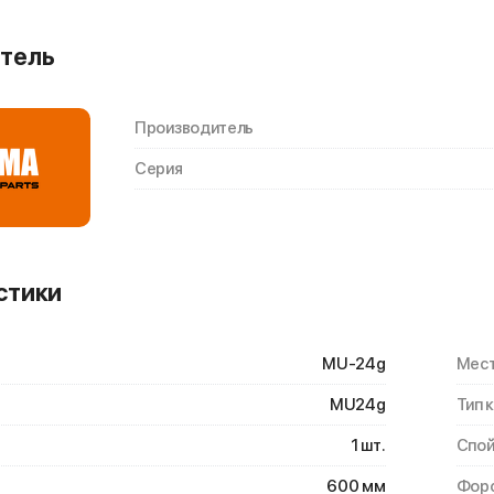
тель
Производитель
Серия
стики
MU-24g
Мест
MU24g
Тип 
1 шт.
Спой
600 мм
Форс