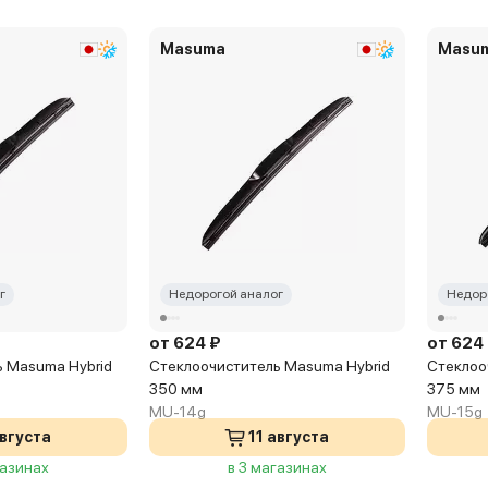
Masuma
Masu
г
Недорогой аналог
Недор
от 624 ₽
от 624
 Masuma Hybrid
Стеклоочиститель Masuma Hybrid
Стеклоо
350 мм
375 мм
MU-14g
MU-15g
августа
11 августа
газинах
в 3 магазинах