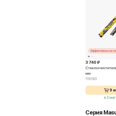
Эффективны на с
3 740 ₽
Стеклоочиститель
мм
116183
9 а
в 2 ма
Серия Masu