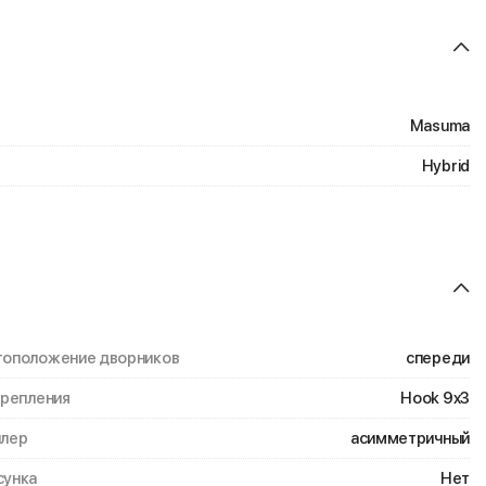
Masuma
Hybrid
оположение дворников
спереди
крепления
Hook 9x3
лер
асимметричный
унка
Нет