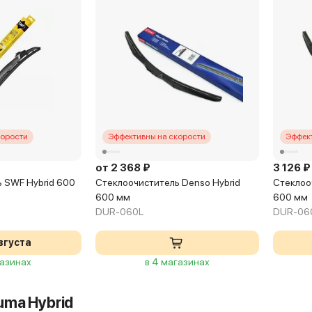
корости
Эффективны на скорости
Эффект
от 2 368 ₽
3 126 ₽
 SWF Hybrid 600
Стеклоочиститель Denso Hybrid
Стеклоо
600 мм
600 мм
DUR-060L
DUR-06
вгуста
газинах
в 4 магазинах
ma Hybrid