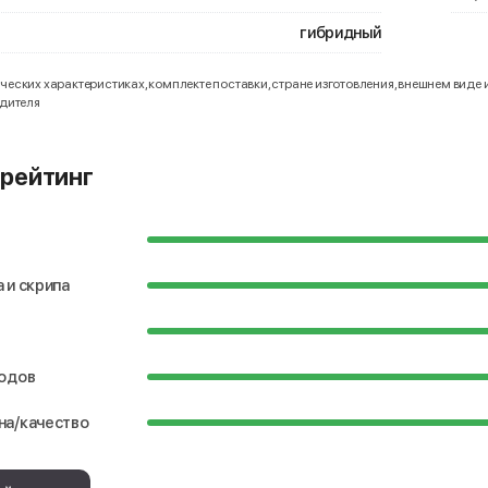
гибридный
еских характеристиках, комплекте поставки, стране изготовления, внешнем виде 
одителя
рейтинг
 и скрипа
водов
на/качество