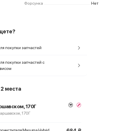
Форсунка
Нет
ищете?
ля покупки запчастей
ля покупки запчастей с
рвисом
о
2 места
ршавском, 170Г
 Варшавское, 170Г
684 ₽
оочистителя Masuma Hybrid