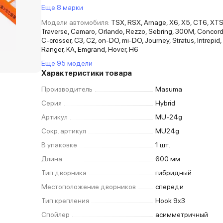
Еще 8 марки
Модели автомобиля:
TSX, RSX, Arnage, X6, X5, CT6, XTS
Traverse, Camaro, Orlando, Rezzo, Sebring, 300M, Concord
C-crosser, C3, C2, on-DO, mi-DO, Journey, Stratus, Intrepid, 
Ranger, KA, Emgrand, Hover, H6
Еще 95 модели
Характеристики товара
Производитель
Masuma
Серия
Hybrid
Артикул
MU-24g
Сокр. артикул
MU24g
В упаковке
1 шт.
Длина
600 мм
Тип дворника
гибридный
Местоположение дворников
спереди
Тип крепления
Hook 9x3
Спойлер
асимметричный