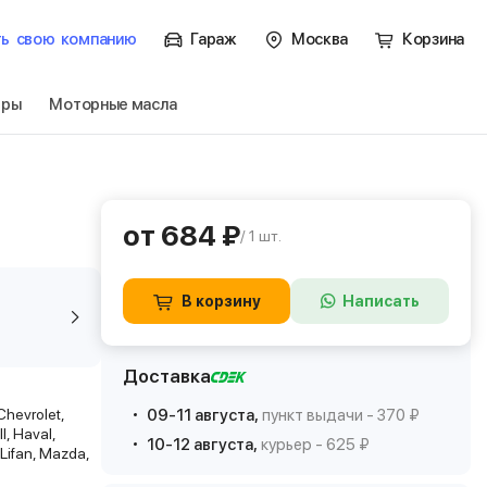
ть
свою
компанию
Гараж
Москва
Корзина
тры
Моторные масла
от 684 ₽
/ 1 шт.
В корзину
Написать
Доставка
Chevrolet,
09-11 августа,
пункт выдачи - 370 ₽
l, Haval,
10-12 августа,
курьер - 625 ₽
 Lifan, Mazda,