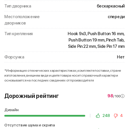
Тип дворника
бескаркасный
Местоположение
спереди
дворников
Тип крепления
Hook 9x3, Push Button 16 mm,
Push Button 19 mm, Pinch Tab,
Side Pin 22 mm, Side Pin 17 mm
Форсунка
Нет
*Информация о технических характеристиках, комплекте поставки, стране
изготовления, внешнем виде и цвете товара носит справочный характер и
основывается на последних сведениях от производителя
Дорожный рейтинг
98
/ 100
Дизайн
248
4
Отсутствие шума и скрипа