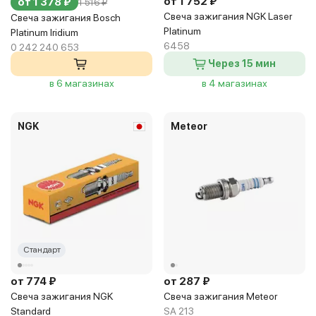
от 1 752 ₽
от 1 378 ₽
1 516 ₽
Свеча зажигания NGK Laser
Свеча зажигания Bosch
Platinum
Platinum Iridium
6458
0 242 240 653
Через 15 мин
в 6 магазинах
в 4 магазинах
NGK
Meteor
Стандарт
от 774 ₽
от 287 ₽
Свеча зажигания NGK
Свеча зажигания Meteor
Standard
SA 213