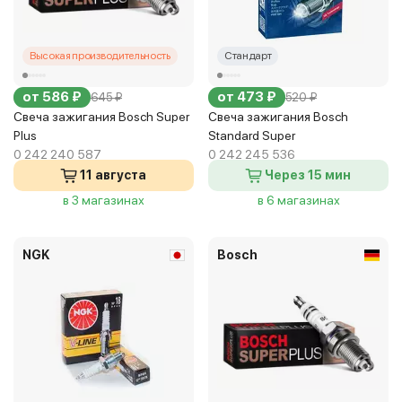
Высокая производительность
Стандарт
от 586 ₽
от 473 ₽
645 ₽
520 ₽
Свеча зажигания Bosch Super
Свеча зажигания Bosch
Plus
Standard Super
0 242 240 587
0 242 245 536
11 августа
Через 15 мин
в 3 магазинах
в 6 магазинах
NGK
Bosch