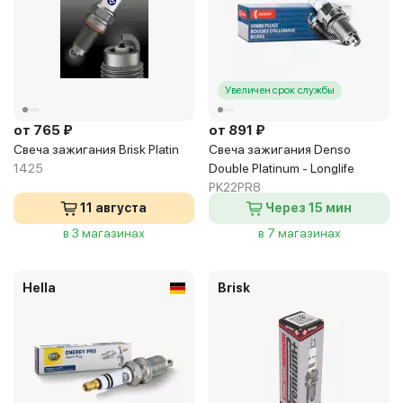
Увеличен срок службы
от 765 ₽
от 891 ₽
Свеча зажигания Brisk Platin
Свеча зажигания Denso
1425
Double Platinum - Longlife
PK22PR8
11 августа
Через 15 мин
в 3 магазинах
в 7 магазинах
Hella
Brisk