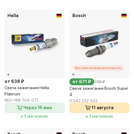
Hella
Bosch
Высокая производительность
от 638 ₽
от 671 ₽
738 ₽
Свеча зажигания Hella
Свеча зажигания Bosch Super
Platinum
4
8EH 188 705-071
0 242 232 502
Через 15 мин
11 августа
в 3 магазинах
в 3 магазинах