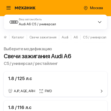
Москва
Ваш автомобиль
Audi A6 C5 / универсал
Каталог
Свечи зажигания
Audi
A6
C5 / универсал
Выберите модификацию
Свечи зажигания Audi A6
C5 / универсал / рестайлинг
1.8 / 125 л.с
AJP, AQE, ARH
FWD
ики
Audi A6
1.8 / 116 л.с