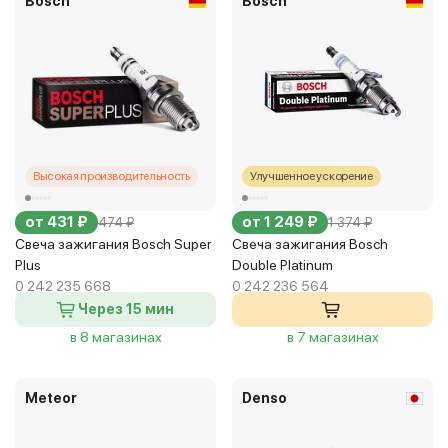
Bosch
Bosch
Высокая производительность
Улучшенное ускорение
от 431 ₽
от 1 249 ₽
474 ₽
1 374 ₽
Свеча зажигания Bosch Super
Свеча зажигания Bosch
Plus
Double Platinum
0 242 235 668
0 242 236 564
Через 15 мин
в 8 магазинах
в 7 магазинах
Meteor
Denso