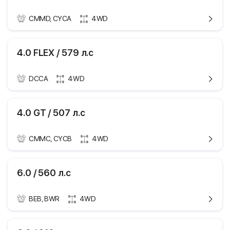
1,2 пок. / купе
CMMD, CYCA
4WD
ики
4.0
2011.09 -
Bentley Continental
4.0 FLEX / 579 л.с
GT
373 кВТ / 507 л.с
1,2 пок. / купе
3993 см3
Технические
DCCA
4WD
4.0 FLEX
характеристики
бензин
2013.12 -
Марка и модель
Bentley Continental
4.0 GT / 507 л.с
8
GT
388 кВТ / 528 л.с
4
Поколение
1,2 пок. / купе
3993 см3
CMMC, CYCB
4WD
купе
ики
Модификация
4.0 FLEX
Бензин/этанол
393, 3W_
Годы выпуска
2014.10 -
Bentley Continental
6.0 / 560 л.с
8
GT
Мощность
426 кВТ / 579 л.с
4
1,2 пок. / купе
Рабочий объем
3993 см3
BEB, BWR
4WD
двигателя
купе
ики
4.0 GT
Тип топлива
Бензин/этанол
393, 3W_
2012.04 -
Bentley Continental