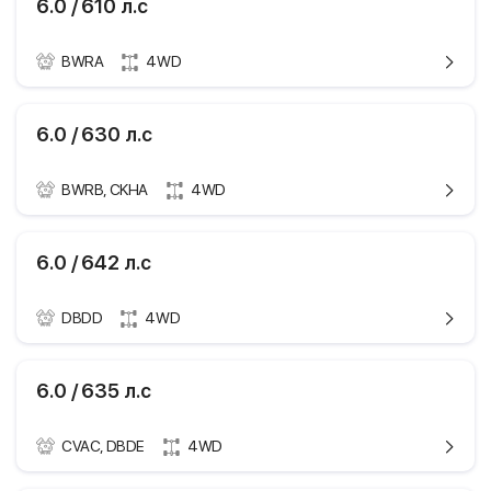
6.0 / 610 л.с
Цилиндры
8
GT
373 кВТ / 507 л.с
Клапаны
4
1,2 пок. / купе
3993 см3
Технические
BWRA
4WD
Тип платформы
купе
6.0
характеристики
бензин
Код кузова
393, 3W_
2003.06 - 2011.12
Марка и модель
Bentley Continental
6.0 / 630 л.с
8
GT
412 кВТ / 560 л.с
4
Поколение
1,2 пок. / купе
5998 см3
BWRB, CKHA
4WD
купе
ики
Модификация
6.0
бензин
393, 3W_
Годы выпуска
2007.09 - 2011.12
Bentley Continental
6.0 / 642 л.с
12
GT
Мощность
449 кВТ / 610 л.с
4
1,2 пок. / купе
Рабочий объем
5998 см3
DBDD
4WD
двигателя
купе
ики
6.0
Тип топлива
бензин
393, 3W_
2009.10 - 2011.12
Bentley Continental
6.0 / 635 л.с
Цилиндры
12
GT
463 кВТ / 630 л.с
Клапаны
4
1,2 пок. / купе
5998 см3
Технические
CVAC, DBDE
4WD
Тип платформы
купе
6.0
характеристики