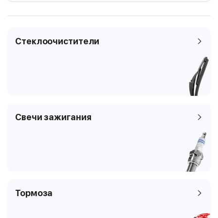
ики
Модификация
6.0 FLEX
Бензин/этанол
393, 3W_
Годы выпуска
2012.09 -
Bentley Continental
12
GT
Мощность
460 кВТ / 626 л.с
Стеклоочистители
4
1,2 пок. / купе
Рабочий объем
5998 см3
двигателя
купе
6.0 FLEX
Тип топлива
Бензин/этанол
393, 3W_
2014.05 -
Цилиндры
12
467 кВТ / 635 л.с
Клапаны
4
5998 см3
Тип платформы
купе
Свечи зажигания
Бензин/этанол
Код кузова
393, 3W_
12
4
купе
393, 3W_
Тормоза