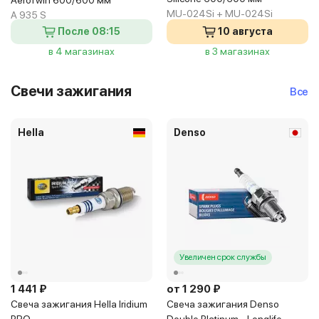
AeroTwin 600/600 мм
MU-024Si + MU-024Si
A 935 S
После 08:15
10 августа
в 4 магазинах
в 3 магазинах
Свечи зажигания
Все
Hella
Denso
Увеличен срок службы
1 441 ₽
от 1 290 ₽
Свеча зажигания Hella Iridium
Свеча зажигания Denso