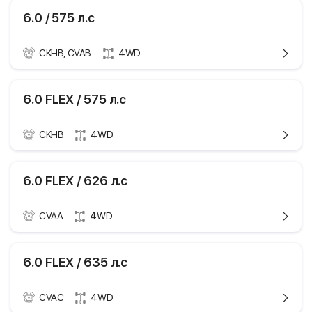
бензин
Код кузова
393, 3W_
2016.05 -
Марка и модель
Bentley Continental
6.0 / 575 л.с
12
GT
472 кВТ / 642 л.с
4
Поколение
1,2 пок. / купе
5998 см3
CKHB, CVAB
4WD
купе
ики
Модификация
6.0
бензин
393, 3W_
Годы выпуска
2014.05 - 2016.05
Bentley Continental
6.0 FLEX / 575 л.с
12
GT
Мощность
467 кВТ / 635 л.с
4
1,2 пок. / купе
Рабочий объем
5998 см3
CKHB
4WD
двигателя
купе
ики
6.0
Тип топлива
бензин
393, 3W_
2011.01 - 2015.05
Bentley Continental
6.0 FLEX / 626 л.с
Цилиндры
12
GT
423 кВТ / 575 л.с
Клапаны
4
1,2 пок. / купе
5998 см3
Технические
CVAA
4WD
Тип платформы
купе
6.0 FLEX
характеристики
бензин
Код кузова
393, 3W_
2010.11 - 2013.12
Марка и модель
Bentley Continental
6.0 FLEX / 635 л.с
12
GT
423 кВТ / 575 л.с
4
Поколение
1,2 пок. / купе
5998 см3
CVAC
4WD
купе