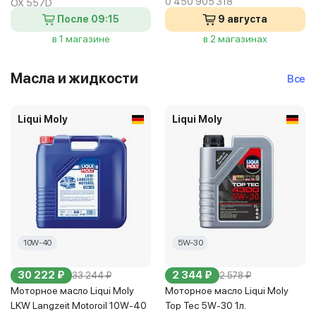
0 450 905 318
OX 557D
После 09:15
9 августа
в 1 магазине
в 2 магазинах
Масла и жидкости
Все
Liqui Moly
Liqui Moly
10W-40
5W-30
30 222 ₽
2 344 ₽
33 244 ₽
2 578 ₽
Моторное масло Liqui Moly
Моторное масло Liqui Moly
LKW Langzeit Motoroil 10W-40
Top Tec 5W-30 1л.