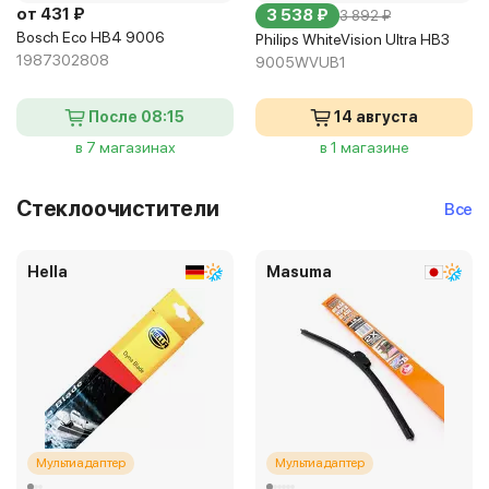
от 431 ₽
3 538 ₽
3 892 ₽
Bosch Eco HB4 9006
Philips WhiteVision Ultra HB3
1987302808
9005WVUB1
После 08:15
14 августа
в 7 магазинах
в 1 магазине
Стеклоочистители
Все
Hella
Masuma
Мультиадаптер
Мультиадаптер