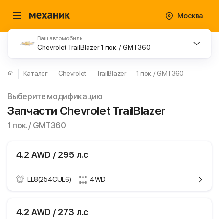
Москва
Ваш автомобиль
Chevrolet TrailBlazer 1 пок. / GMT360
Каталог
Chevrolet
TrailBlazer
1 пок. / GMT360
Выберите модификацию
Запчасти Chevrolet TrailBlazer
1 пок. / GMT360
4.2 AWD / 295 л.с
LL8(254CUL6)
4WD
ики
Chevrolet TrailBlazer
4.2 AWD / 273 л.с