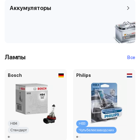
Аккумуляторы
Лампы
Все
Bosch
Philips
HB4
HB3
Стандарт
Чуть белее заводских