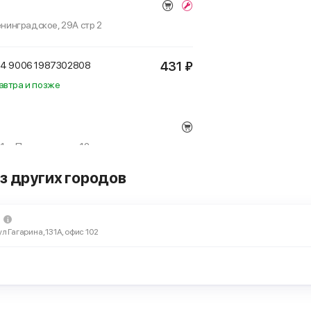
Ленинградское, 29А стр 2
431 ₽
B4 9006
1987302808
автра и позже
 1-я Пролетарская, 12
з других городов
431 ₽
B4 9006
1987302808
автра и позже
ул Гагарина, 131А, офис 102
 Беломорская, 40 стр 2
431 ₽
B4 9006
1987302808