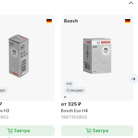
Bosch
H4
арт
Стандарт
₽
от 325 ₽
co H3
Bosch Eco H4
2802
1987302803
Завтра
Завтра