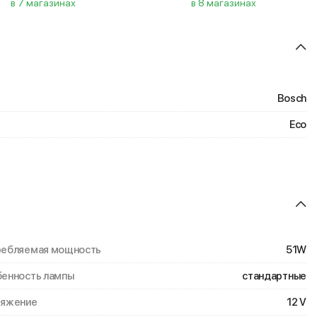
в 7 магазинах
в 8 магазинах
Bosch
Eco
ебляемая мощность
51W
енность лампы
стандартные
ряжение
12 V