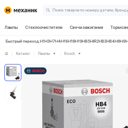
Поиск товаров по номеру детали, бренд
Лампы
Стеклоочистители
Свечи зажигания
Тормозн
Быстрый переход:
H1
H3
H7
H4
H16
H18
H19
HB5
HIR2
HB3
HB4
H8
H9
Каталог
Лампы
Bosch