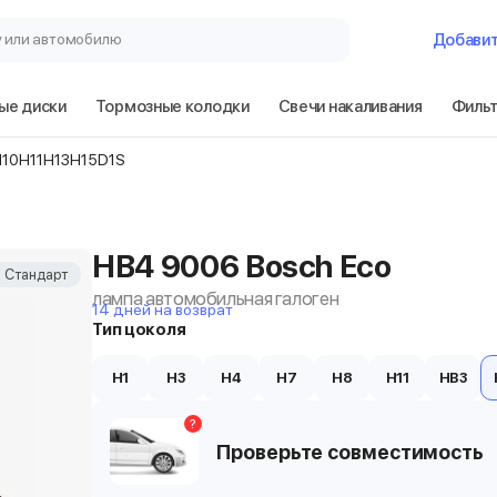
у или автомобилю
Добави
ые диски
Тормозные колодки
Свечи накаливания
Филь
H10
H11
H13
H15
D1S
HB4 9006 Bosch Eco
Стандарт
лампа автомобильная галоген
14 дней на возврат
Тип цоколя
H1
H3
H4
H7
H8
H11
HB3
?
Проверьте совместимость