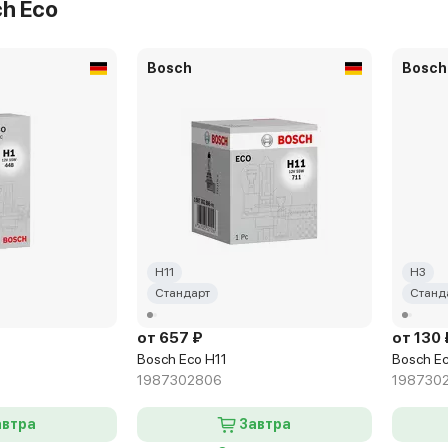
h Eco
автра и позже
Bosch
Bosch
Варшавское, 125 стр 2а
431 ₽
B4 9006
1987302808
автра и позже
ославском, 59
H11
H3
Ярославское, 59
Стандарт
Станд
от 657 ₽
от 130 
604 ₽
B4 9006
1987302808
Bosch Eco H11
Bosch E
августа - 195 р.
1987302806
198730
автра
Завтра
ршавском, 170Г