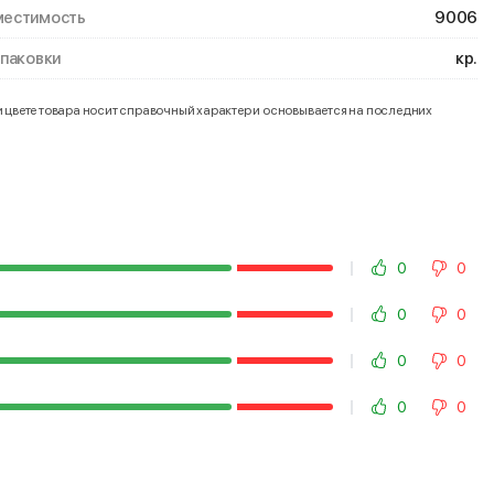
естимость
9006
упаковки
кр.
и цвете товара носит справочный характер и основывается на последних
0
0
0
0
0
0
0
0