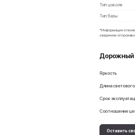
Тип цоколя
Тип базы
*Информация о технич
сведениях от произв
Дорожный 
Яркость
Длина светового
Срок эксплуатац
Соотношение це
Оставить св