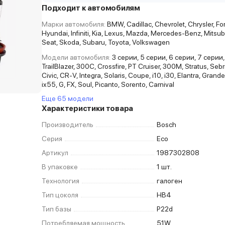
Подходит к автомобилям
Марки автомобиля:
BMW, Cadillac, Chevrolet, Chrysler, Fo
Hyundai, Infiniti, Kia, Lexus, Mazda, Mercedes-Benz, Mitsub
Seat, Skoda, Subaru, Toyota, Volkswagen
Модели автомобиля:
3 серии, 5 серии, 6 серии, 7 серии,
TrailBlazer, 300C, Crossfire, PT Cruiser, 300M, Stratus, Sebr
Civic, CR-V, Integra, Solaris, Coupe, i10, i30, Elantra, Grand
ix55, G, FX, Soul, Picanto, Sorento, Carnival
Еще 65 модели
Характеристики товара
Производитель
Bosch
Серия
Eco
Артикул
1987302808
В упаковке
1 шт.
Технология
галоген
Тип цоколя
HB4
Тип базы
P22d
Потребляемая мощность
51W