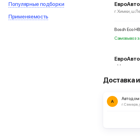
Популярные подборки
ЕвроАвто
г. Химки, ш 
Применяемость
Bosch Eco H
Самовывоз з
ЕвроАвто
г. Мытищи, ул
Доставка и
Bosch Eco H
Самовывоз з
Автодом
А
г. Самара, 
ЕвроАвто
г. Москва, ул
Bosch Eco H