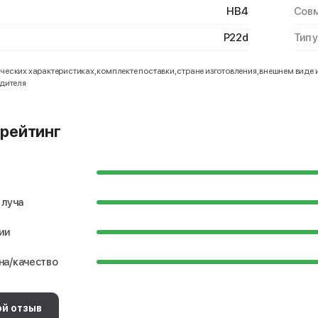
HB4
Совм
P22d
Тип 
еских характеристиках, комплекте поставки, стране изготовления, внешнем виде 
одителя
рейтинг
 луча
ии
на/качество
ой отзыв