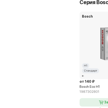
Серия Bosc
Самовывоз з
Bosch
ЕвроАвто
г. Москва, ш 
Bosch Eco H
Самовывоз з
СТО на Яр
H1
г. Москва, ш 
Стандарт
от 140 ₽
Bosch Eco H
Bosch Eco H1
Доставка, 11 
1987302801
З
СТО на Ва