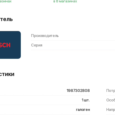
газинах
в 8 магазинах
 Варшавское, 170Г
тель
521 ₽
B4 9006
1987302808
Производитель
Серия
стики
1987302808
Потр
1 шт.
Особ
галоген
Нап