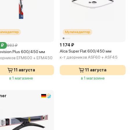
ьтиадаптер
Мультиадаптер
1 174 ₽
 ₽
983 ₽
Alca Super Flat 600/450 мм
ovision Plus 600/450 мм
к-т дворников ASF60 + ASF45
ворников EFM600 + EFM450
11 августа
11 августа
в 1 магазине
в 1 магазине
ner