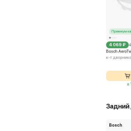
Премиум ка
4 069 ₽
4
Bosch AeroT
к-т дворник
в
Задний
Bosch