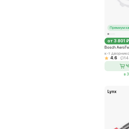
Премиум ка
от 3 801 
Bosch AeroT
к-т дворник
4.6
14
Ч
в 
Lynx