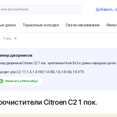
у или автомобилю
Добавить
с
ые диски
Тормозные колодки
Свечи накаливания
Филь
Гараж
1 пок.
Citroen C2 1 пок
змер дворников
мер дворников Citroen C2 1 пок.: крепление Hook 9x3 и длины передних щето
Сбросить
ходят для C2: 1.1, 1.4, 1.4 16V, 1.4 HDi, 1.6, 1.6 HDi, 1.6 VTS
Написать в WhatsApp
оочистители Citroen C2
1 пок.