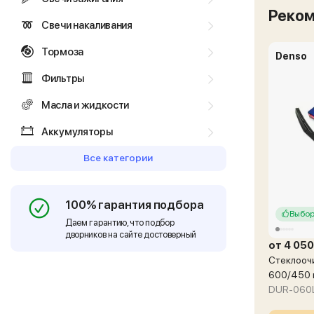
Реко
Свечи накаливания
Тормоза
Denso
Фильтры
Масла и жидкости
Аккумуляторы
Все категории
100% гарантия подбора
Выбор
Даем гарантию, что подбор
дворников на сайте достоверный
от 4 050
Стеклоочи
600/450
DUR-060L