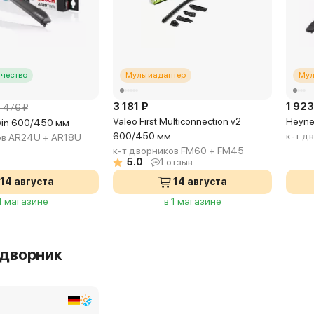
чество
Мультиадаптер
Мул
3 181 ₽
1 923
 476 ₽
Valeo First Multiconnection v2
Heyne
win 600/450 мм
600/450 мм
к-т д
ов AR24U + AR18U
к-т дворников FM60 + FM45
5.0
1 отзыв
14 августа
14 августа
 1 магазине
в 1 магазине
 дворник