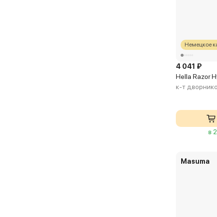
Немецкое к
4 041 ₽
Hella Razor 
к-т дворнико
в 
Masuma