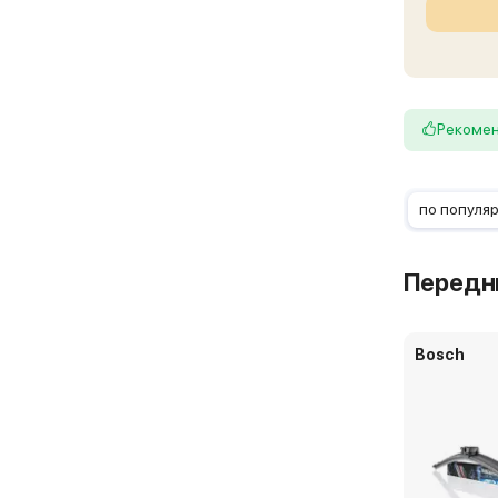
Рекоме
по популя
Передн
Bosch