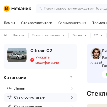
Поиск товаров по номеру детали, бренд
Лампы
Стеклоочистители
Свечи зажигания
Тормозн
Каталог
Стеклоочистители
Citroen
C2
Citroen C2
Ра
Укажите
Раз
?
модификацию
Андрей
Под
Категории
Лампы
Стекл
Стеклоочистители
Свечи зажигания