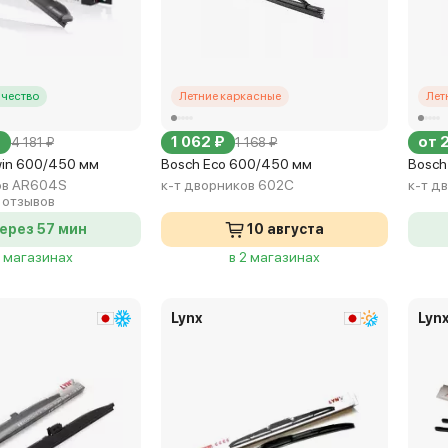
чество
Летние каркасные
Лет
₽
1 062 ₽
от 
4 181 ₽
1 168 ₽
win 600/450 мм
Bosch Eco 600/450 мм
Bosch
ов AR604S
к-т дворников 602C
к-т д
 отзывов
ерез 57 мин
10 августа
3 магазинах
в 2 магазинах
Lynx
Lyn