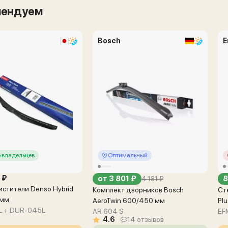
мендуем
Bosch
E
 владельцев
Оптимальный
 ₽
от 3 801 ₽
8
4 181 ₽
стители Denso Hybrid
Комплект дворников Bosch
Ст
 мм
AeroTwin 600/450 мм
Pl
 + DUR-045L
AR 604 S
EF
4.6
14 отзывов