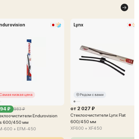
ndurovision
Lynx
Самая низкая цена
Рядом с вами
от 2 027 ₽
94 ₽
983 ₽
Стеклоочистители Lynx Flat
еклоочистители Endurovision
600/450 мм
us 600/450 мм
XF600 + XF450
M-600 + EFM-450