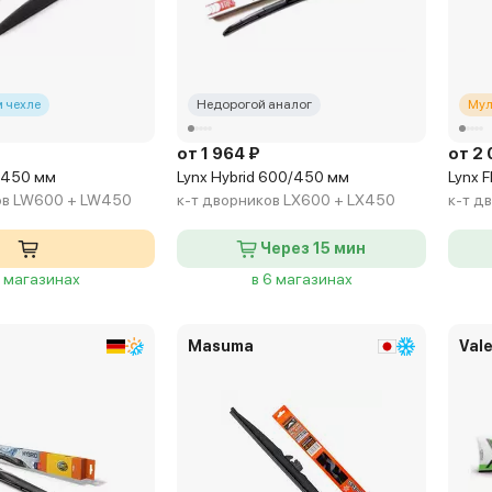
 чехле
Недорогой аналог
Мул
от 1 964 ₽
от 2 
/450 мм
Lynx Hybrid 600/450 мм
Lynx 
ов LW600 + LW450
к-т дворников LX600 + LX450
к-т д
Через 15 мин
3 магазинах
в 6 магазинах
Masuma
Val