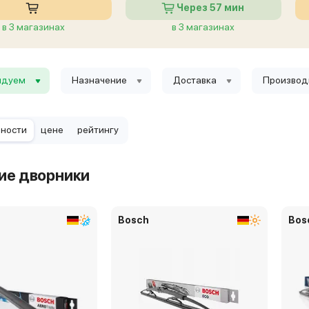
Через 57 мин
в 3 магазинах
в 3 магазинах
ндуем
Назначение
Доставка
Производ
рности
цене
рейтингу
ие дворники
Bosch
Bos