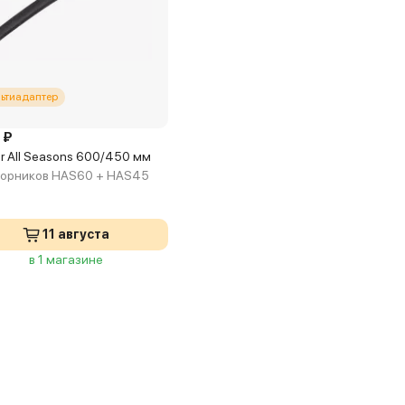
ьтиадаптер
 ₽
r All Seasons 600/450 мм
ворников HAS60 + HAS45
11 августа
в 1 магазине