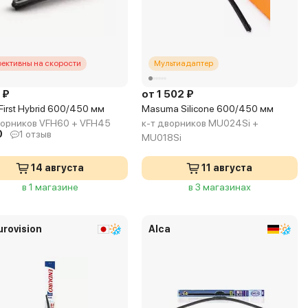
ективны на скорости
Мультиадаптер
 ₽
от 1 502 ₽
First Hybrid 600/450 мм
Masuma Silicone 600/450 мм
ворников VFH60 + VFH45
к-т дворников MU024Si +
0
1 отзыв
MU018Si
14 августа
11 августа
в 1 магазине
в 3 магазинах
urovision
Alca