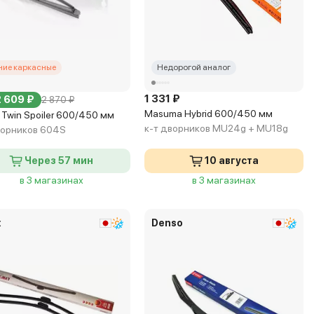
ние каркасные
Недорогой аналог
1 331 ₽
2 609 ₽
2 870 ₽
Masuma Hybrid 600/450 мм
 Twin Spoiler 600/450 мм
к-т дворников MU24g + MU18g
ворников 604S
Через 57 мин
10 августа
в 3 магазинах
в 3 магазинах
x
Denso