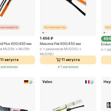
 на скорости
Мультиадаптер
Мул
1 456 ₽
894
id Plus 600/450 мм
Masuma Flat 600/450 мм
Endur
ов MU24h + MU18h
к-т дворников MU024U +
к-т д
MU018U
11 августа
11 августа
3 магазинах
в 1 магазине
Valeo
Hey