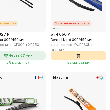
ьтиадаптер
Эффективны на скорости
027 ₽
от 4 050 ₽
Flat 600/450 мм
Denso Hybrid 600/450 мм
ворников XF600 + XF450
к-т дворников DUR060L +
DUR045L
Через 57 мин
в 8 магазинах
в 3 магазинах
eo
Masuma