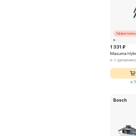
Эффективны
1 331 ₽
Masuma Hybr
к-т дворник
в 
Bosch