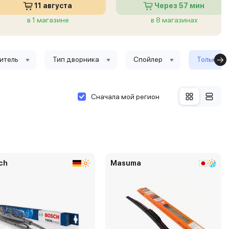
11 августа
Через 57 мин
в 1 магазине
в 8 магазинах
итель
Тип дворника
Спойлер
Только в 
Сначала мой регион
ch
Masuma