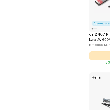
В резиновом
от 2 407 ₽
Lynx LW 600
к-т дворник
в 
Hella