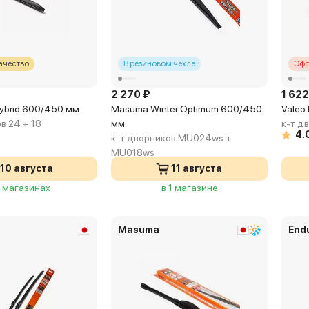
ачество
В резиновом чехле
Эфф
2 270 ₽
1 622
Hybrid 600/450 мм
Masuma Winter Optimum 600/450
Valeo 
в 24 + 18
мм
к-т д
4.
к-т дворников MU024ws +
MU018ws
10 августа
11 августа
2 магазинах
в 1 магазине
Masuma
End