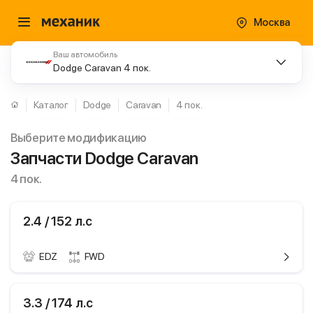
Москва
Ваш автомобиль
Dodge Caravan 4 пок.
Каталог
Dodge
Caravan
4 пок.
Выберите модификацию
Запчасти Dodge Caravan
4 пок.
2.4 / 152 л.с
EDZ
FWD
ики
Dodge Caravan
3.3 / 174 л.с