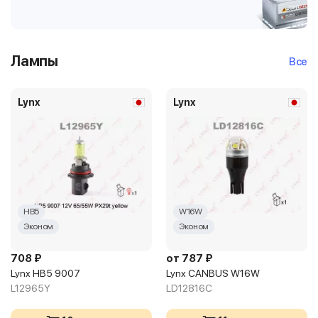
Лампы
Все
Lynx
Lynx
HB5
W16W
Эконом
Эконом
708 ₽
от 787 ₽
Lynx HB5 9007
Lynx CANBUS W16W
L12965Y
LD12816C