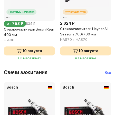
Премиум качество
Мультиадаптер
2 624 ₽
от 758 ₽
834 ₽
Стеклоочистители Heyner All
Стеклоочиститель Bosch Rear
Seasons 700/700 мм
400 мм
HAS70 + HAS70
H 400
10 августа
10 августа
в 3 магазинах
в 1 магазине
Свечи зажигания
Все
Bosch
Bosch