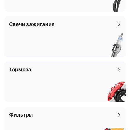
Цилиндры
6
122 кВТ / 166 л.с
Клапаны
2
3778 см3
Тип платформы
вэн
Свечи зажигания
бензин
Код кузова
6
2
вэн
Тормоза
Фильтры