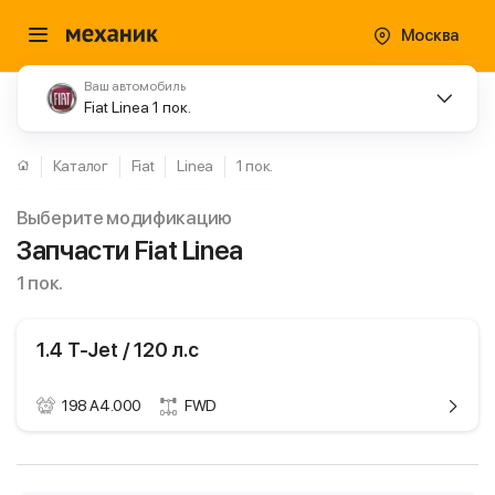
Москва
Ваш автомобиль
Fiat Linea 1 пок.
Каталог
Fiat
Linea
1 пок.
Выберите модификацию
Запчасти Fiat Linea
1 пок.
1.4 T-Jet / 120 л.с
198 A4.000
FWD
ики
Fiat Linea