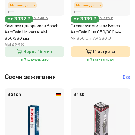
Мультиадаптер
Мультиадаптер
от 3 132 ₽
от 3 139 ₽
3 445 ₽
3 453 ₽
Комплект дворников Bosch
Стеклоочистители Bosch
AeroTwin Universal AM
AeroTwin Plus 650/380 мм
650/380 мм
AP 650 U + AP 380 U
AM 466 S
Через 15 мин
11 августа
в 7 магазинах
в 3 магазинах
Свечи зажигания
Все
Bosch
Brisk