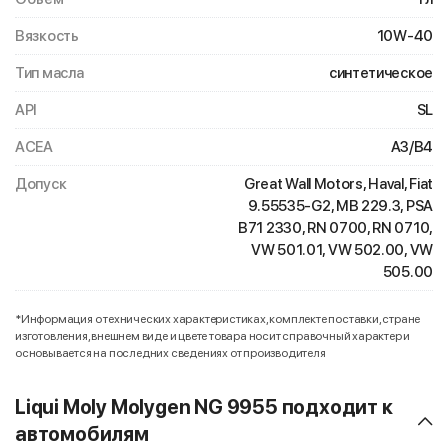
Вязкость
10W-40
Тип масла
синтетическое
API
SL
ACEA
A3/B4
Допуск
Great Wall Motors, Haval, Fiat
9.55535-G2, MB 229.3, PSA
B71 2330, RN 0700, RN 0710,
VW 501.01, VW 502.00, VW
505.00
*Информация о технических характеристиках, комплекте поставки, стране
изготовления, внешнем виде и цвете товара носит справочный характер и
основывается на последних сведениях от производителя
Liqui Moly Molygen NG 9955 подходит к
автомобилям