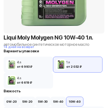
Liqui Moly Molygen NG 10W-40 1л.
автомобильное синтетическое моторное масло
14 дней на возврат
Варианты упаковки
4 л
1 л
от 6 993 ₽
от 2 032 ₽
4 л
от 6 619 ₽
Вязкость
0W-20
5W-20
5W-30
5W-40
10W-40