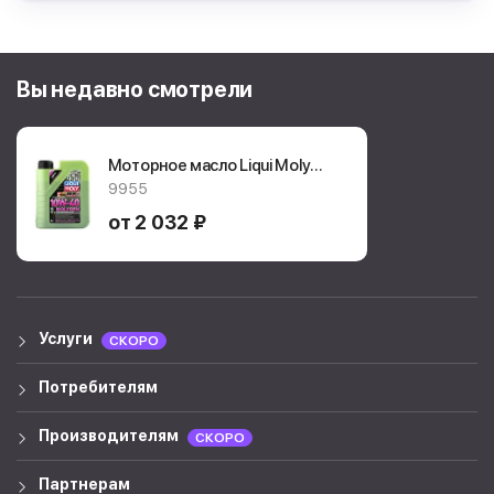
Вы недавно смотрели
Моторное масло Liqui Moly
Molygen NG 10W-40 1л.
9955
9955
от 2 032 ₽
Услуги
СКОРО
Потребителям
Производителям
СКОРО
Партнерам