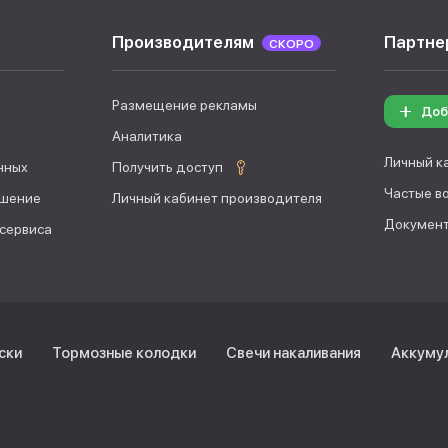
Производителям
Партне
СКОРО
Размещение рекламы
Доб
Аналитика
Личный к
нных
Получить доступ
Частые в
ашение
Личный кабинет производителя
Документ
 сервиса
ски
Тормозные колодки
Свечи накаливания
Аккуму