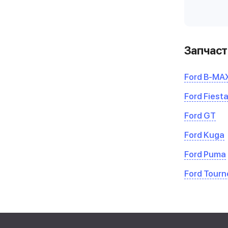
Запчаст
Ford B-MA
Ford Fiest
Ford GT
Ford Kuga
Ford Puma
Ford Tour