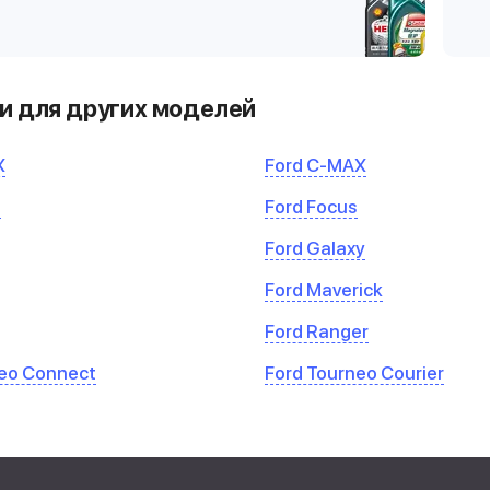
и для других моделей
X
Ford C-MAX
a
Ford Focus
Ford Galaxy
Ford Maverick
Ford Ranger
neo Connect
Ford Tourneo Courier