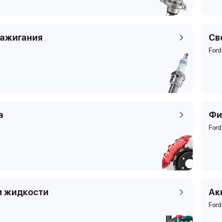
зажигания
Св
Ford
а
Фи
Ford
и жидкости
Ак
Ford