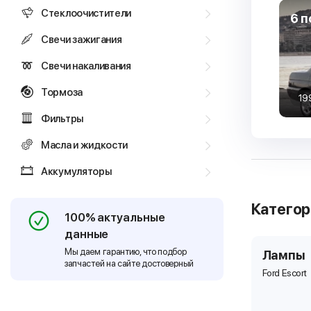
Стеклоочистители
6 п
Свечи зажигания
Свечи накаливания
Тормоза
19
Фильтры
Масла и жидкости
Аккумуляторы
Катего
100% актуальные
данные
Мы даем гарантию, что подбор
Лампы
запчастей на сайте достоверный
Ford Escort