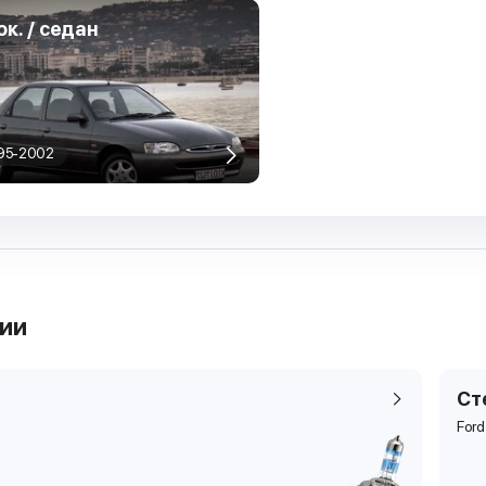
ок. / седан
95-2002
рии
Ст
Ford