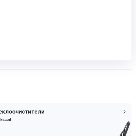
еклоочистители
 Escort