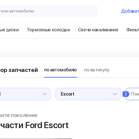
у или автомобилю
Добави
ые диски
Тормозные колодки
Свечи накаливания
Филь
ор запчастей
по автомобилю
по артикулу
3
рите поколение
части Ford Escort