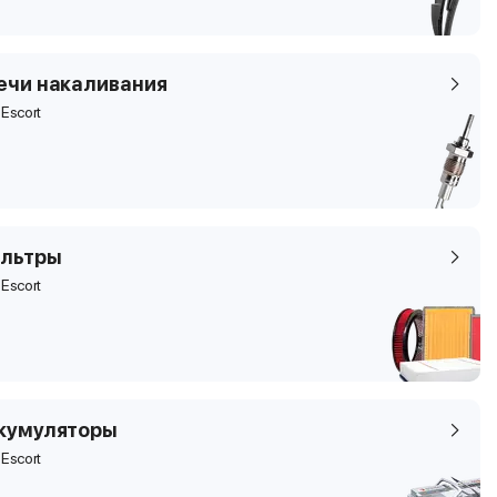
ечи накаливания
 Escort
льтры
 Escort
кумуляторы
 Escort