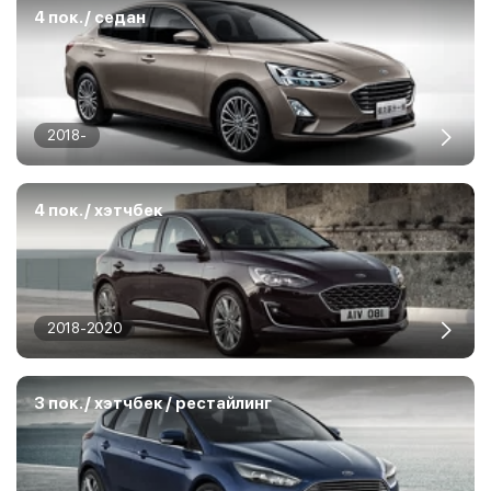
4 пок. / седан
2018-
4 пок. / хэтчбек
2018-2020
3 пок. / хэтчбек / рестайлинг