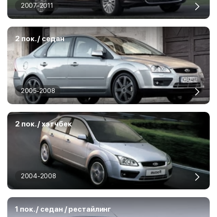
2007-2011
2 пок. / седан
2005-2008
2 пок. / хэтчбек
2004-2008
1 пок. / седан / рестайлинг